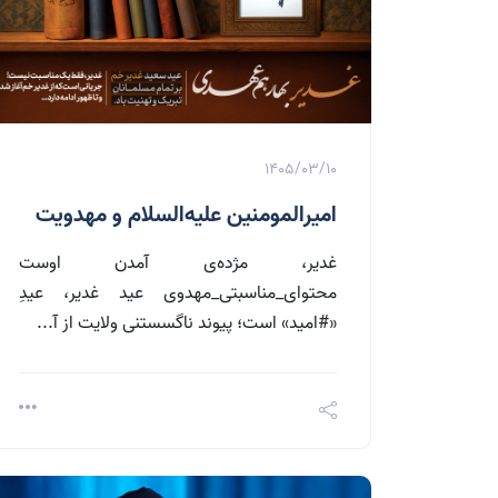
1405/03/10
امیرالمومنین علیه‌السلام و مهدویت
غدیر، مژده‌ی آمدن اوست
محتوای_مناسبتی_مهدوی عید غدیر، عیدِ
«#امید» است؛ پیوند ناگسستنی ولایت از آ...