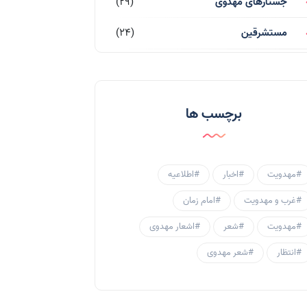
جستارهای مهدوی
(29)
مستشرقین
(24)
قرآن کریم
(77)
احادیث و روایات
(53)
برچسب ها
احادیث مهدوی
(3)
جامعه مهدوی
(58)
#مهدویت
#اخبار
#اطلاعیه
سبک زندگی مهدوی
(30)
#غرب و مهدویت
#امام زمان
منتظران
(25)
#مهدویت
#شعر
#اشعار مهدوی
زنان و مهدویت
(41)
#انتظار
#شعر مهدوی
مهدی یاوران
(20)