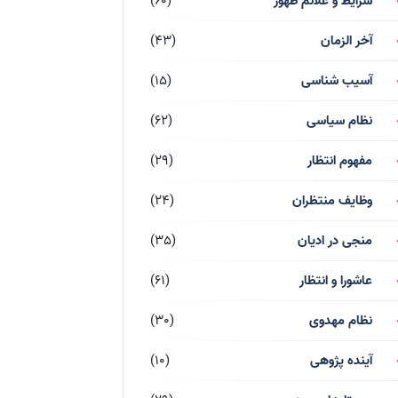
شرایط و علائم ظهور
(60)
آخر الزمان
(43)
آسیب شناسی
(15)
نظام سیاسی
(62)
مفهوم انتظار
(29)
وظایف منتظران
(24)
منجی در ادیان
(35)
عاشورا و انتظار
(61)
نظام مهدوی
(30)
آینده پژوهی
(10)