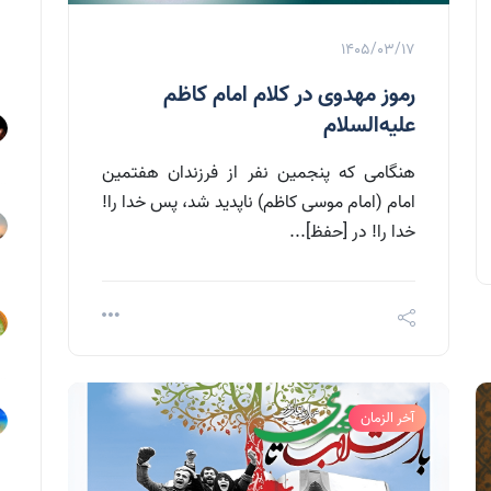
1405/03/17
رموز مهدوی در کلام امام کاظم
علیه‌السلام
هنگامی که پنجمین نفر از فرزندان هفتمین
امام (امام موسی کاظم) ناپدید شد، پس خدا را!
خدا را! در [حفظ]...
آخر الزمان