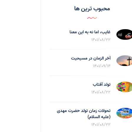
محبوب ترین ها
غایب، اما نه به اين معنا
1401/08/22
آخر الزمان در مسیحیت
1401/09/14
تولد آفتاب
1401/08/22
تحولات زمان تولد حضرت مهدی
(علیه السلام)
1401/08/22