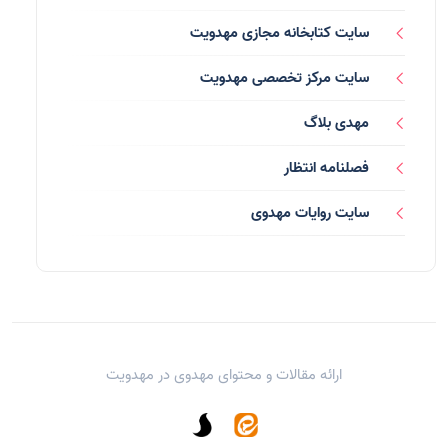
رسانه ها
(27)
سایت کتابخانه مجازی مهدویت
بازی ها
(1)
سایت مرکز تخصصی مهدویت
بردگان ابلیس
(1)
مهدی بلاگ
صهیونیسم
(4)
فصلنامه انتظار
شعر
(144)
سایت روایات مهدوی
دلنوشته
(21)
داستان
(16)
مناسبت ها
(44)
ارائه مقالات و محتوای مهدوی در
مهدویت
اماکن
(10)
یاران شهید
(13)