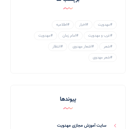
احادیث مهدوی
(3)
جامعه مهدوی
(58)
#مهدویت
#اخبار
#اطلاعیه
سبک زندگی مهدوی
(30)
#غرب و مهدویت
#امام زمان
#مهدویت
منتظران
(25)
#شعر
#اشعار مهدوی
#انتظار
زنان و مهدویت
(41)
#شعر مهدوی
مهدی یاوران
(20)
مدعیان دروغین
(36)
تایپوگرافی
(11)
پیوندها
پاورپوینت
(3)
فرق انحرافی
(34)
سایت آموزش مجازی مهدویت