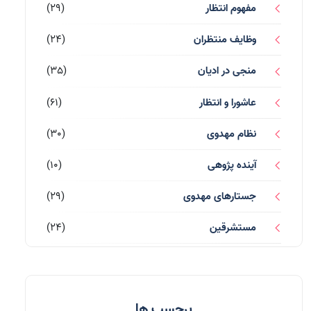
مفهوم انتظار
(29)
وظایف منتظران
(24)
منجی در ادیان
(35)
عاشورا و انتظار
(61)
نظام مهدوی
(30)
آینده پژوهی
(10)
جستارهای مهدوی
(29)
مستشرقین
(24)
قرآن کریم
(77)
احادیث و روایات
(53)
برچسب ها