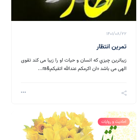
1401/08/22
تمرين انتظار
زيباترين چيزي كه انسان و حیات او را زیبا می کند تقوی
الهی می باشد «ان اكرمكم عندالله اتقيكم&ra...
احادیث و روایات