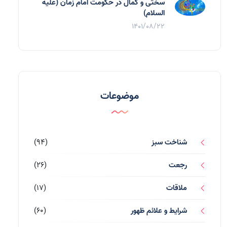
سختی و کمال در حکومت امام زمان (علیه
السلام)
1401/08/22
موضوعات
شناخت سبز
(94)
رجعت
(26)
ملاقات
(17)
شرایط و علائم ظهور
(60)