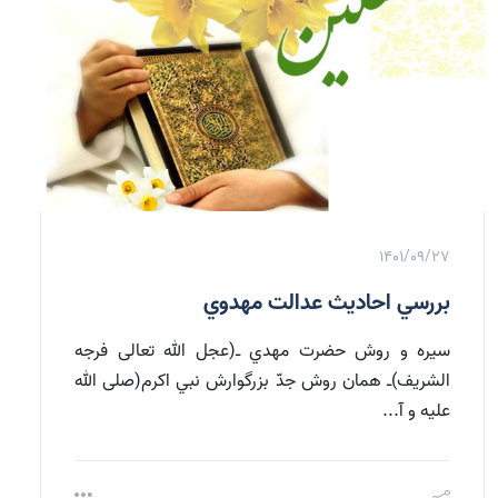
1401/09/27
بررسي احاديث عدالت مهدوي
سيره و روش حضرت مهدي ـ(عجل الله تعالی فرجه
الشریف)ـ همان روش جدّ بزرگوارش نبي اكرم(صلی الله
علیه و آ...