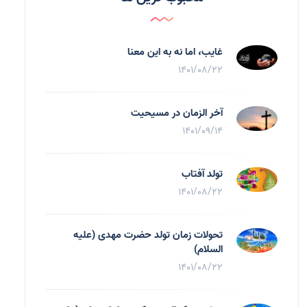
غایب، اما نه به اين معنا
1401/08/22
آخر الزمان در مسیحیت
1401/09/14
تولد آفتاب
1401/08/22
تحولات زمان تولد حضرت مهدی (علیه
السلام)
1401/08/22