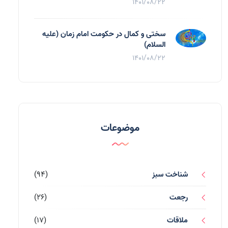
1401/08/22
سختی و کمال در حکومت امام زمان (علیه
السلام)
1401/08/22
موضوعات
شناخت سبز
(94)
رجعت
(26)
ملاقات
(17)