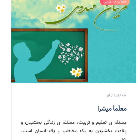
خطاب به مربی
1401/09/27
معلّماً میسّرا
مسئله‏ ى تعلیم و تربیت، مسئله‏ ى زندگى بخشیدن و
ولادت بخشیدن به یك مخاطب و یك انسان است.
هز...