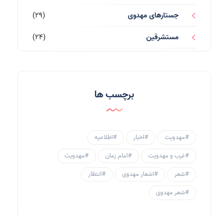
جستارهای مهدوی
(29)
مستشرقین
(24)
قرآن کریم
(77)
احادیث و روایات
(53)
برچسب ها
احادیث مهدوی
(3)
جامعه مهدوی
(58)
#مهدویت
#اخبار
#اطلاعیه
سبک زندگی مهدوی
(30)
#غرب و مهدویت
#امام زمان
#مهدویت
منتظران
(25)
#شعر
#اشعار مهدوی
#انتظار
زنان و مهدویت
(41)
#شعر مهدوی
مهدی یاوران
(20)