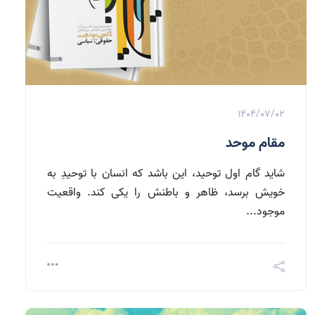
1404/07/02
مقام موحد
شايد گام اول توحيد، اين باشد كه انسان با توحيدِ به
خويش برسد، ظاهر و باطنش را يكى كند. واقعيت
موجود...