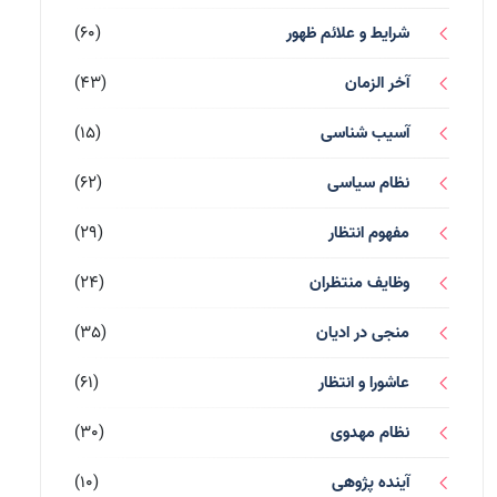
شرایط و علائم ظهور
(60)
آخر الزمان
(43)
آسیب شناسی
(15)
نظام سیاسی
(62)
مفهوم انتظار
(29)
وظایف منتظران
(24)
منجی در ادیان
(35)
عاشورا و انتظار
(61)
نظام مهدوی
(30)
آینده پژوهی
(10)