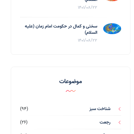
1401/08/22
سختی و کمال در حکومت امام زمان (علیه
السلام)
1401/08/22
موضوعات
شناخت سبز
(94)
رجعت
(26)