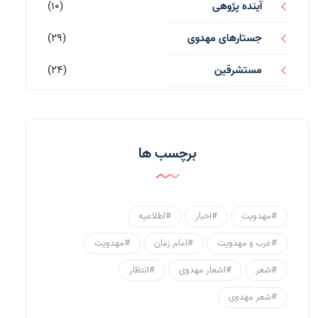
آینده پژوهی
(10)
جستارهای مهدوی
(29)
مستشرقین
(24)
قرآن کریم
(77)
احادیث و روایات
(53)
برچسب ها
احادیث مهدوی
(3)
جامعه مهدوی
(58)
#مهدویت
#اخبار
#اطلاعیه
سبک زندگی مهدوی
(30)
#غرب و مهدویت
#امام زمان
#مهدویت
منتظران
(25)
#شعر
#اشعار مهدوی
#انتظار
زنان و مهدویت
(41)
#شعر مهدوی