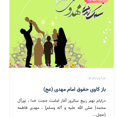
1404/07/02
باز کاوی حقوق امام مهدی (عج)
درایام نهم ربیع سالروز آغاز امامت حجت خدا ، نورآل
محمد( صلی الله علیه و آله وسلم) ، مهدی فاطمه
(عجل...