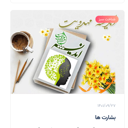
شناخت سبز
1401/09/27
بشارت ها