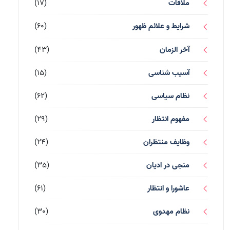
ملاقات
(17)
شرایط و علائم ظهور
(60)
آخر الزمان
(43)
آسیب شناسی
(15)
نظام سیاسی
(62)
مفهوم انتظار
(29)
وظایف منتظران
(24)
منجی در ادیان
(35)
عاشورا و انتظار
(61)
نظام مهدوی
(30)