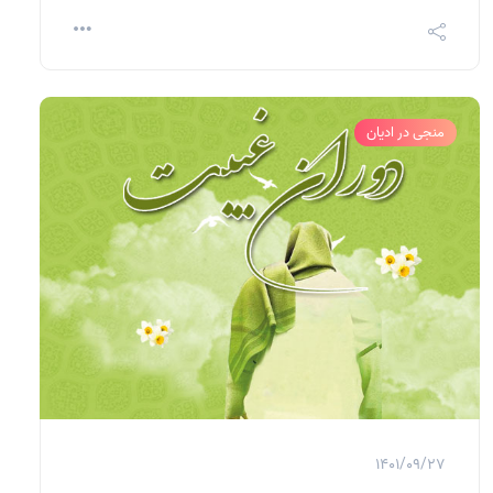
منجی در ادیان
1401/09/27