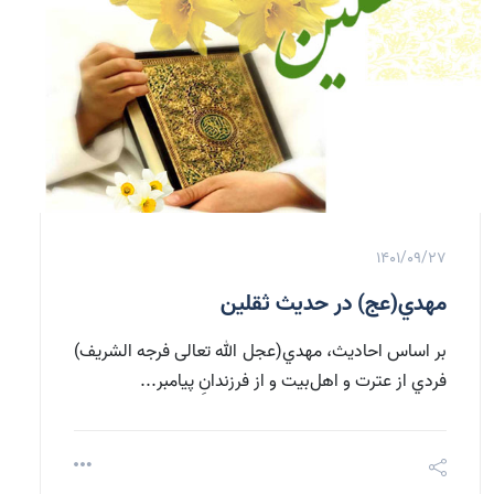
1401/09/27
مهدي(عج) در حديث ثقلين
بر اساس احاديث، مهدي(عجل الله تعالی فرجه الشریف)
فردي از عترت و اهل‌بيت و از فرزندانِ پيامبر...