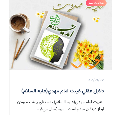
شناخت سبز
1401/09/27
دلايل عقلي غيبت امام مهدي(علیه السلام)
غيبت امام مهدي(علیه السلام) به معناي پوشيده بودن
او از ديدگان مردم است. اميرمؤمنان مي‌فر...