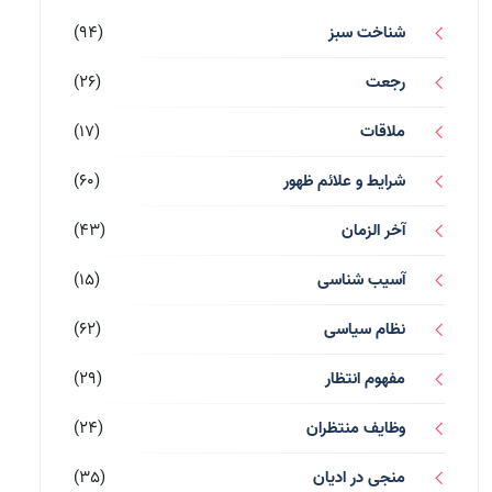
شناخت سبز
(94)
رجعت
(26)
ملاقات
(17)
شرایط و علائم ظهور
(60)
آخر الزمان
(43)
آسیب شناسی
(15)
نظام سیاسی
(62)
مفهوم انتظار
(29)
وظایف منتظران
(24)
منجی در ادیان
(35)