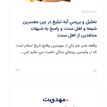
1401/09/27
تحليل و بررسي آيه تبليغ در بين مفسرين
شيعه و اهل سنت و پاسخ به شبهات
منتقدين از اهل سنت
واقعه غدير خم يكي از مهم‌ترين وقايع تاريخ اسلام است
كه در واپسين روزهاي زندگي حضرت نبي مكرم اس...
.
مهدویت