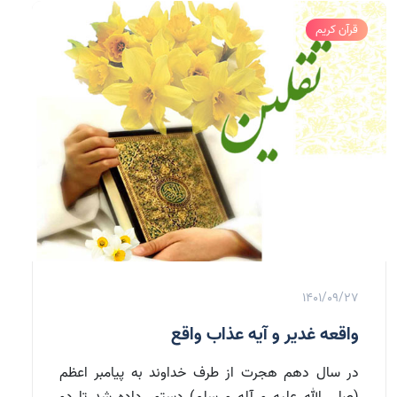
قرآن کریم
1401/09/27
واقعه غدير و آيه عذاب واقع
در سال دهم هجرت از طرف خداوند به پيامبر اعظم
(صلی الله علیه و آله و سلم) دستور داده شد تا دو