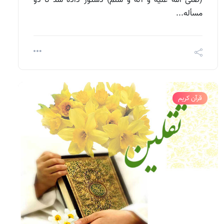
مسأله...
قرآن کریم