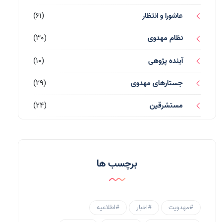
عاشورا و انتظار
(61)
نظام مهدوی
(30)
آینده پژوهی
(10)
جستارهای مهدوی
(29)
مستشرقین
(24)
قرآن کریم
(77)
احادیث و روایات
(53)
برچسب ها
احادیث مهدوی
(3)
جامعه مهدوی
(58)
#مهدویت
#اخبار
#اطلاعیه
سبک زندگی مهدوی
(30)