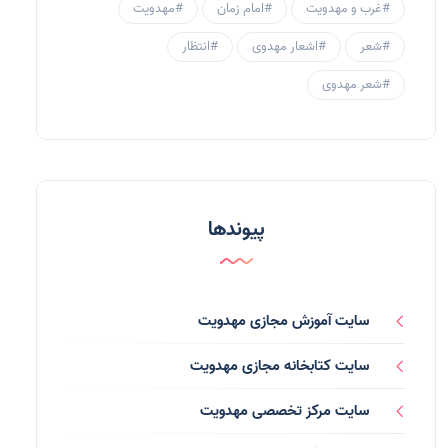
#غرب و مهدویت
#امام زمان
#مهدویت
منتظران
(25)
#شعر
#اشعار مهدوی
#انتظار
زنان و مهدویت
(41)
#شعر مهدوی
مهدی یاوران
(20)
مدعیان دروغین
(36)
تایپوگرافی
(11)
پیوندها
پاورپوینت
(3)
فرق انحرافی
(34)
سایت آموزش مجازی مهدویت
رسانه ها
(27)
سایت کتابخانه مجازی مهدویت
بازی ها
(1)
سایت مرکز تخصصی مهدویت
بردگان ابلیس
(1)