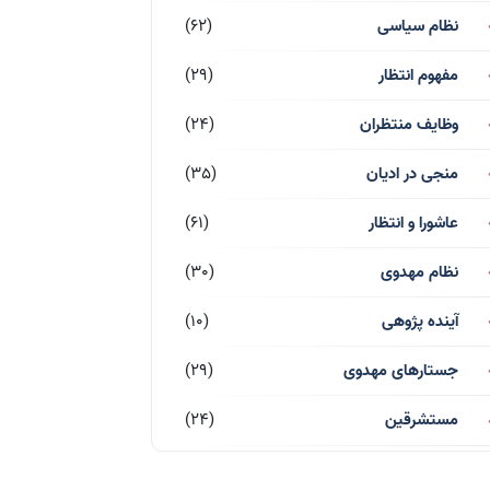
نظام سیاسی
(62)
مفهوم انتظار
(29)
وظایف منتظران
(24)
منجی در ادیان
(35)
عاشورا و انتظار
(61)
نظام مهدوی
(30)
آینده پژوهی
(10)
جستارهای مهدوی
(29)
مستشرقین
(24)
قرآن کریم
(77)