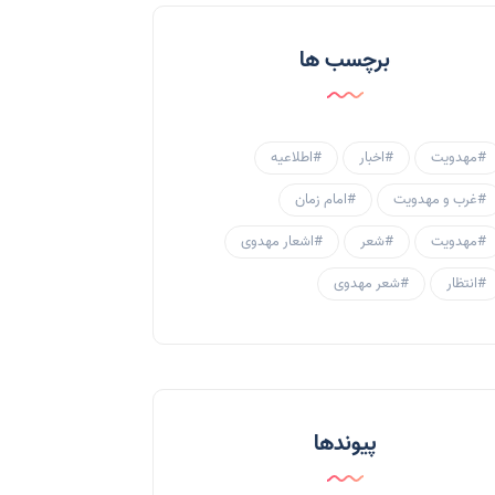
احادیث و روایات
(53)
برچسب ها
احادیث مهدوی
(3)
جامعه مهدوی
(58)
#مهدویت
#اخبار
#اطلاعیه
سبک زندگی مهدوی
(30)
#غرب و مهدویت
#امام زمان
منتظران
(25)
#مهدویت
#شعر
#اشعار مهدوی
زنان و مهدویت
(41)
#انتظار
#شعر مهدوی
مهدی یاوران
(20)
مدعیان دروغین
(36)
تایپوگرافی
(11)
پیوندها
پاورپوینت
(3)