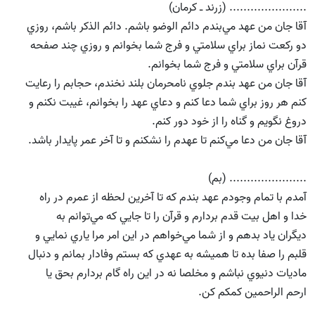
...................... (زرند ـ كرمان)
آقا جان من عهد مي‌بندم دائم الوضو باشم. دائم الذكر باشم، روزي
دو ركعت نماز براي سلامتي و فرج شما بخوانم و روزي چند صفحه
قرآن براي سلامتي و فرج شما بخوانم.
آقا جان من عهد بندم جلوي نامحرمان بلند نخندم، حجابم را رعايت
كنم هر روز براي شما دعا كنم و دعاي عهد را بخوانم، غيبت نكنم و
دروغ نگويم و گناه را از خود دور كنم.
آقا جان من دعا مي‌كنم تا عهدم را نشكنم و تا آخر عمر پايدار باشد.
...................... (بم)
آمدم با تمام وجودم عهد بندم كه تا آخرين لحظه از عمرم در راه
خدا و اهل بيت قدم بردارم و قرآن را تا جايي كه مي‌توانم به
ديگران ياد بدهم و از شما مي‌خواهم در اين امر مرا ياري نمايي و
قلبم را صفا بده تا هميشه به عهدي كه بستم وفادار بمانم و دنبال
ماديات دنيوي نباشم و مخلصا نه در اين راه گام بردارم بحق يا
ارحم الراحمين كمكم كن.