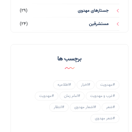
جستارهای مهدوی
(29)
مستشرقین
(24)
قرآن کریم
(77)
احادیث و روایات
(53)
برچسب ها
احادیث مهدوی
(3)
جامعه مهدوی
(58)
#مهدویت
#اخبار
#اطلاعیه
سبک زندگی مهدوی
(30)
#غرب و مهدویت
#امام زمان
#مهدویت
منتظران
(25)
#شعر
#اشعار مهدوی
#انتظار
زنان و مهدویت
(41)
#شعر مهدوی
مهدی یاوران
(20)