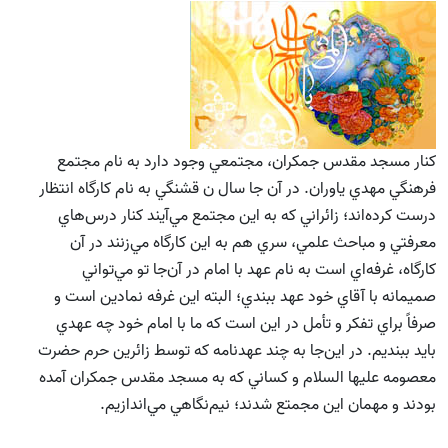
كنار مسجد مقدس جمكران، مجتمعي وجود دارد به نام مجتمع
فرهنگي مهدي ياوران. در آن‌ جا سال ن قشنگي به نام كارگاه انتظار
درست كرده‌اند؛ زائراني كه به اين مجتمع مي‌آيند كنار درس‌هاي
معرفتي و مباحث علمي، سري هم به اين كارگاه مي‌زنند در آن
كارگاه، غرفه‌اي است به نام عهد با امام در آن‌جا تو مي‌تواني
صميمانه با آقاي خود عهد ببندي؛ البته اين غرفه نمادين است و
صرفاً براي تفكر و تأمل در اين است كه ما با امام خود چه عهدي
بايد ببنديم. در اين‌جا به چند عهد‌نامه كه توسط زائرين حرم حضرت
معصومه عليها السلام و كساني كه به مسجد مقدس جمكران آمده
بودند و مهمان اين مجمتع شدند؛ نيم‌نگاهي مي‌اندازيم.