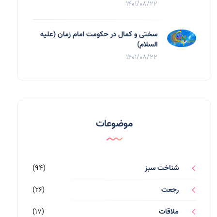
1401/08/22
سختی و کمال در حکومت امام زمان (علیه
السلام)
1401/08/22
موضوعات
شناخت سبز
(94)
رجعت
(26)
ملاقات
(17)