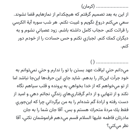
...................... (كرمان)
از اين به بعد تصميم گرفتم كه هيچكدام از نمازهايم قضا نشوند.
سعي مي‌كنم دروغ نگويم و غيبت نكنم. هر شب سوره آية الكرسي
را قرائت كنم. حجاب كامل داشته باشم. زود عصباني نشوم و به
ديگران كمك كنم. لجبازي نكنم و حس حسادت را از خودم دور
كنم.
...................... ( )
مي‌دانم حتي لياقت عهد بستن با تو را ندارم و حتي نمي‌توانم به
خود جرأت اين‌كار را بدهم. شايد جاي اين حرف‌ها اين‌جا نباشد اما
از تو مي‌خواهم كه از خدا بخواهي به پرونده و قلب سياهم نگاه
نكند و از تنهايي و از دام گرفتاري‌هاي زندگي نجاتم دهي و اميد از
دست رفته و ارادة گم شده‌ام را به من برگرداني چرا كه اين‌جوري
فقط يك مردة متحرك هستم و بس. آقا جان شما را به جان
مادرتان فاطمه عليها السلام قسم مي‌دهم فراموشمان نكني، آقا
نظر مي‌كني؟