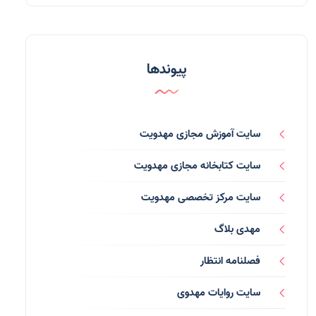
مدعیان دروغین
(36)
تایپوگرافی
(11)
پیوندها
پاورپوینت
(3)
فرق انحرافی
(34)
سایت آموزش مجازی مهدویت
رسانه ها
(27)
سایت کتابخانه مجازی مهدویت
بازی ها
(1)
سایت مرکز تخصصی مهدویت
بردگان ابلیس
(1)
مهدی بلاگ
صهیونیسم
(4)
فصلنامه انتظار
شعر
(144)
سایت روایات مهدوی
دلنوشته
(21)