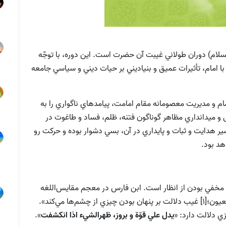
سلام) دوران طولاني غيبت آن حضرت است. اين دوره، با توجّه
با امام، تأثيرات عميق و بنياديني بر حيات ديني و سياسي جامعه
ام و مديريت معصومانه مقام امامت، پيامدهاي ناگواري را به
و ميدانداري مظاهر گوناگون فتنه، ظلم، فساد و طاغوت در
هدايت و ثبات و پايداري در آن، بسي دشوار بوده و حركت رو
هد بود.
مخفي بودن از انظار است‌. ابن‌ فارس‌ در معجم‌ مقايس‌اللغه‌
ذيل واژه غيب گفته است: «يدل‌ علي‌ تستر الشيء عن‌ العيون‌؛[1] غيب‌ دلالت‌ بر پنهان‌ بودن‌ چيزي‌ از چشم‌ها مي‌كند».
‌ دلالت‌ دارد: «
يدل‌ علي‌ قوّة و بروز، ظهرالشي‌ء اذا انكشفت
».