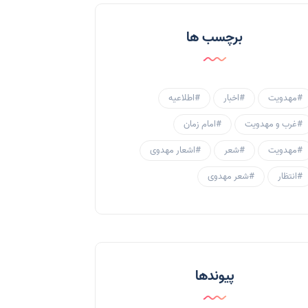
احادیث و روایات
(53)
برچسب ها
احادیث مهدوی
(3)
جامعه مهدوی
(58)
#مهدویت
#اخبار
#اطلاعیه
سبک زندگی مهدوی
(30)
#غرب و مهدویت
#امام زمان
منتظران
(25)
#مهدویت
#شعر
#اشعار مهدوی
زنان و مهدویت
(41)
#انتظار
#شعر مهدوی
مهدی یاوران
(20)
مدعیان دروغین
(36)
تایپوگرافی
(11)
پیوندها
پاورپوینت
(3)