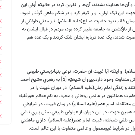
 آن‌ها هدايت نشدند، آن‌ها را نفرين کرد؛ در حاليکه اُولي اين
هت اين ترک اولي، او را کيفر کرد و در شکم ماهي گرفتار نمود.
ومش غائب بود.حضرت صالح(علیه السلام) نيز مدتي طولاني از
 بازگشتن به جامعه تغيير کرده بود، مردم در قبال ايشان به
رت شدند، يک عده درباره ايشان شک کردند و يک عده هم
م) و اينكه آيا غيبت آن حضرت، نوعي پنهانزيستي طبيعي
است يا نتيجه بهكارگيري عوامل قاهر غيرطبيعي، دو نگرش متفاوت وجود دارد.پيروان شيخيّه [5] به رهبري «شيخ احمد
د و زندگي امام زمان(علیه السلام) در دوران غيبت را در
 حضرت هماکنون در عالمي روحاني و مجرد، به نام «عالم هورقليا»
هري به نام «جَابُلقا و جابُرسا» زندگي مي‌كند![6]آنان معتقدند امام عصر(علیه السلام) در زمان غيبت، در شرايطي
 به همين جهت، در اين دوران از عوارض طبيعي، مثل پيري ناشي
س تلقي شيخيّه، غيبت امام عصر(علیه السلام) داراي ماهيّتي
رار در شرايط غيرمعمول و عالمي متفاوت با اين عالم است.