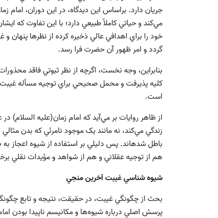
جريان دارد. براساس اين ديدگاه، در اين دوران، امام زم
مي‌کند و حياتي کاملاً طبيعي دارد؛ با اين تفاوت که ايشا
خود را براي اهدافي عالي ذخيره کرده از نظرها پنهان و
گردد و امر ظهور آن حضرت فرا رسد.
بنابراين، وجه نخست، اگرچه از نظر ثبوتي فاقد محذورات ع
کليه پذيرفت و محمل صحيحي براي توجيه مسأله غيبت 
است.
از ظاهر روايات بر مي‌آيد که‌ امام‌ زمان(علیه السلام) د
زندگي‌ مي‌کند، نه مانند يک موجود نامرئي که بدن مثالي و ز
باطل‌ شدهاند. پس دليلي بر استفاده از شيوه اعجاز به 
هم از توجيه عقلاني و هم از شواهد و مؤيدات نقلي بر
شيوه شناسي غيبت آخرين منجي
بحث از چگونگي غيبت، در حقيقت، نتيجه و تابع چگونگي
پرسش اصلي درباره شيوه‌ها و مكانيسم ناپيدا بودن امام 