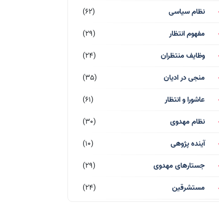
نظام سیاسی
(62)
مفهوم انتظار
(29)
وظایف منتظران
(24)
منجی در ادیان
(35)
عاشورا و انتظار
(61)
نظام مهدوی
(30)
آینده پژوهی
(10)
جستارهای مهدوی
(29)
مستشرقین
(24)
قرآن کریم
(77)