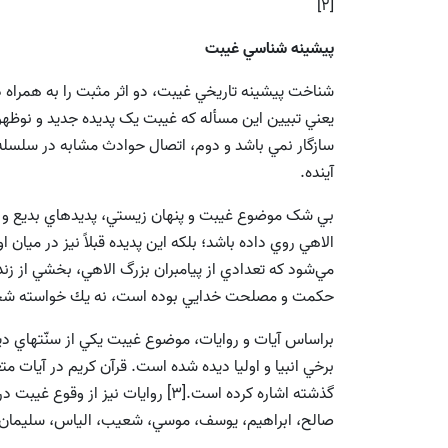
[2]
پيشينه شناسي غيبت
شناخت پيشينه تاريخي غيبت، دو اثر مثبت را به همر
يعني تبيين اين مسأله که غيبت يک پديده جديد و نوظه
سازگار نمي باشد و دوم، اتصال حوادث مشابه در سلسله 
آينده.
بي شک موضوع غيبت و پنهان زيستي، پديده‏اي بديع و بي
الاهي روي داده باشد؛ بلكه اين پديده قبلاً نيز در ميان 
مي‌شود كه تعدادي از پيامبران بزرگ الاهي، بخشي از زند
حكمت و مصلحت خدايي بوده است، نه يك خواسته شخ
براساس آيات و روايات، موضوع غيبت يكي از سنّت‏هاي دي
برخي انبيا و اوليا ديده شده است. قرآن كريم در آيات م
گذشته اشاره کرده است.[3] روايات نيز
صالح، ابراهيم، يوسف، موسي، شعيب، الياس، سليمان، د