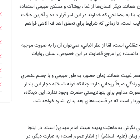
ان همانند ديگر انسان‌ها از غذا، پوشاک و مسکن طبيعي استفاده
ن، بنا به مصالحي که خداوند در اين امر قرار داده و آخرين حجّت
 غايب است، تا زماني که شرايط براي تحقق اهداف الاهي فراهم
قلاني است، امّا از نظر اثباتي، نمي‌توان آن را به صورت موجبه
دانست؛ زيرا مرجع قضاوت در اين خصوص، لسان روايات
ر عصر غيبت‌ همانند زمان‌ حضور، به طور طبيعي‌ و با جسم‌ عنصري‌
ندگي صرفاً روحاني دارد؛ ‌چنانكه فرقه شيخيّه‌ دچار اين‌ پندار
صورت مداوم براي پنهانزيستي حضرت وجود ندارد. اين ديدگاه،
خوردار است كه در قسمت‌هاي بعد بدان اشاره خواهد شد.
 نگرش به ماهيّت پديده غيبت امام مهدي( است. در اينجا
زمان (علیه السلام) از انظار عموم است؛ به عبارت ديگر، در