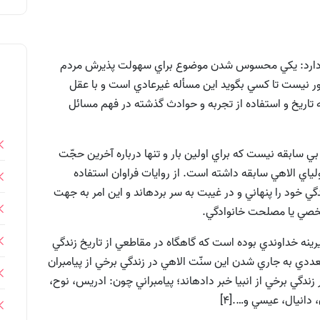
اه دارد: يکي محسوس شدن موضوع براي سهولت پذيرش مردم
ور نيست تا کسي بگويد اين مسأله غيرعادي است و با عقل
تاريخ و استفاده از تجربه و حوادث گذشته در فهم مسائل
 سابقه نيست كه براي اولين بار و تنها درباره آخرين حجّت
اولياي الاهي سابقه داشته است. از روايات فراوان استفاده
گي خود را پنهاني و در غيبت به سر برده‏اند و اين امر به جهت
صي يا مصلحت خانوادگي.
رينه خداوندي بوده است که گاهگاه در مقاطعي از تاريخ زندگي
تعددي به جاري شدن اين سنّت الاهي در زندگي برخي از پيامبران
 از وقوع غيبت در زندگي برخي از انبيا خبر دادهاند؛ پيامبراني چون: ادريس، نوح،
انيال، عيسي و….[4]