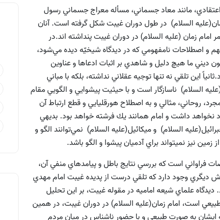
اعتقادي، مانند معاد جسماني، مسأله معراج جسماني رسول
 زمان(علیه السلام) در طول دوران غيبت شکل گرفته است. آنان
امام زمان (علیه السلام) در دوران غيبت پنداشته اند.در
هم و اصطلاحات نامفهومي ‌که در ديدگاه شيخيّه ديده مي‌شود،
 ديني ما هيچ دليل و شاهدي بر اثبات ادعاها و عناوين
انياً اين تلقي نه تنها توجيه عقلاني نداشته، بلكه با مباني
لیه السلام) ناسازگار است و با حيثيت پيشوايي و الگويي مقام
مجرد، روحاني، مثالي و به اصطلاح هورقليايي و قطع ارتباط آن
د نخواهد داشت و امام همانند يك فرشته خواهد بود. بديهي
يل(علیه السلام) و ميکائيل(علیه السلام) نمي‌توانند الگو و
زمين نيز نميتواند براي آدميان پيشوا و الگو باشد.
ناقضات فراواني است که بررسي نتايج باطل و پيامدهاي منفي آن،
ش ديگري وجود دارد که تلقي درست از پديده غيبت امام مهدي
. ديدگاه علماي شيعه اماميه در مقوله‌ غيبت، بر اين تحليل
ي طبيعي است، امام زمان(علیه السلام) در دوران غيبت، در همين
ه ايشان به صورت طبيعي و با حضور ناشناس در ميان مردم