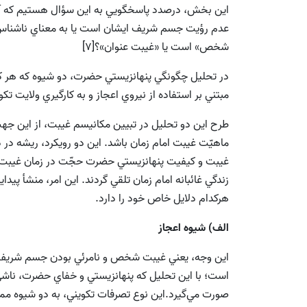
اين بخش، درصدد پاسخگويي به اين سؤال هستيم که آيا
عدم رؤيت جسم شريف ايشان است يا به معناي ناشناس 
شخص» است يا «غيبت عنوان»؟[7]
در تحليل چگونگي پنهانزيستي حضرت، دو شيوه که هر كد
مبتني بر استفاده از نيروي اعجاز و به كارگيري ولايت ت
طرح اين دو تحليل در تبيين مكانيسم غيبت، از اين جهت 
ماهيّت غيبت امام زمان باشد. اين دو رويكرد، ريشه در 
غيبت و كيفيت پنهانزيستي حضرت حجّت در زمان غيبت وا
زندگي غائبانه امام زمان تلقي گردند. اين امر، منشأ پي
هرکدام دلايل خاص خود را دارد.
الف) شيوه اعجاز
اين وجه، يعني غيبت شخص و نامرئي بودن جسم شريف حض
است؛ با اين تحليل که پنهانزيستي و خفاي حضرت، ناشي ا
صورت مي‌گيرد.اين نوع تصرفات‌ تكويني، به دو شيوه م