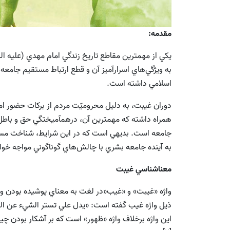
مقدمه:
يكي از مهمترين مقاطع تاريخ زندگي امام مهدي (علیه ال
به ويژگي‌هاي اسرارآميز آن و قطع ارتباط مستقيم جامعه 
اسلامي داشته است.
دوران غيبت، به دليل محروميّت مردم از بركات حضور ام
همراه داشته كه مهمترين آن، درهمآميختگي حق و باطل 
جامعه است. بديهي است که در اين شرايط، شناخت مسير 
به آينده جامعه بشري با چالش‌هاي گوناگوني مواجه خوا
معناشناسي غيبت
واژه «غيبت» و «غيب‌«در لغت‌ به‌ معناي‌ پوشيده بودن و 
اين واژه برخلاف واژه‌ «ظهور» است كه بر آشكار بودن‌ چيزي