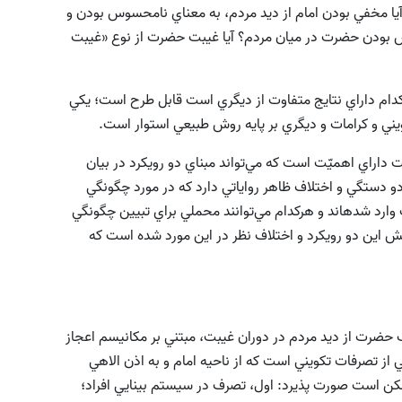
 مخفي بودن امام از ديد مردم، به معناي نامحسوس بودن و
بودن حضرت در ميان مردم؟ آيا غيبت حضرت از نوع «غيبت
ام داراي‌ نتايج متفاوت از ديگري ‌است قابل طرح است؛ يكي
كويني و كرامات و ديگري بر پايه روش طبيعي استوار است.
داراي اهميّت است كه مي‌تواند مبناي دو رويکرد در بيان
دو دستگي و اختلاف ظاهر رواياتي دارد که در مورد چگونگي
رد شدهاند و هرکدام مي‌توانند محملي براي تبيين چگونگي
دايش اين دو رويكرد و اختلاف نظر در اين مورد شده است که
رت از ديد مردم در دوران غيبت، مبتني بر مكانيسم اعجاز
ز تصرفات‌ تكويني است که از ناحيه امام و به اذن الاهي
مکن است صورت پذيرد: اول، تصرف در سيستم بينايي افراد؛