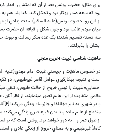
براي مثال، حضرت يونس بعد از آن که امتش را انذار کرد و
بود که سعه صدر بهکار برد و تحمّل کند. خداوند هم به ج
از اين رو، حضرت يونس(علیه السلام) مدت زيادي از ق
ميان مردم غائب بود و چون شکل و قيافه آن حضرت پس از
سه دسته تقسيم شدند؛ يک عده منکر رسالت و نبوت حض
ايشان را پذيرفتند.
ماهيّت شناسي غيبت آخرين منجي
در خصوص ماهيّت و چيستي غيبت امام مهدي(علیه السلا
احسايي» غيبت را نوعي خروج از حالت طبيعي، تلقي ميکنن
عالمي متفاوت از اين عالم تصور مينمايند. از نظر آنان،
و در ش
منقطع از عالم ماده و با بدن غيرعنصري زندگي مي‌کند؛
از طول عمر و… به دور خواهد بود.روشن است که بر اسا
کاملاً غيرطبيعي و به معناي خروج از زندگي عادي و استق