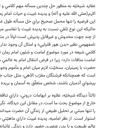
عقايد شيخيّه به منظور حل چندين مسأله مهم کلامي و 
اکرم(صلی الله علیه و آله) و پديده‌ غيبت و حيات امام
اين فرضيه را تنها محمل صحيح براي حل مسأله طول عمر 
حاليكه اين نوع تلقي نسبت به پديده‌ غيبت با تفاسير مب
از چند جهت مخدوش و غيرقابل پذيرش است:اولاً در متون
نامفهومي نظير «بدن هور قليايي» و امثال آن وجود ندارد.ث
کلامي شيعه در مورد موضوع امامت و شئون امام زمان (ع
امامت منافات دارد؛ زيرا در فرض انتقال امام به عالمي 
حضرت با زمينيان، سنخيّت لازم ميان امام و مأموم وجو
است که همچنانكه فرشتگان مقرّب الاهي، مثل جناب جبرائ
پيشواي آدميان باشند، شخص متعلّق به آسمان و بريده از 
ثالثاً ديدگاه شيخيّه، علاوه بر ابهامات دروني، داراي ت
خارج از موضوع بحث ما است.در مقابل اين ديدگاه، نگر
را تنها مبتني بر تحليل طبيعي از زندگي آن حضرت ميداند
استوار است. از نظر اماميه، پديده‌ غيبت داراي ماهيّت
عالم طبيعت و با بدن عنصري حضور دارد و زندگي غائبان