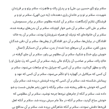
سلام برتو (اى حسين بن على) و بر پدرانِ پاك و طاهِـرَت، سلام برتو و بر فرزندانِ
شهيدت، سلام بر تو و بر خاندانِ يارى دهنده‌ات (به دين الهى)، سلام بر تو و بر
فرشتگانِ مُلازمِ آرامگاهت، سلام بر آن كشته مظلوم، سلام بر برادرِ مسمومش،
سلام بر على اكبر، سلام بر آن شير خوارِ كوچـك، سلام بر آن بدن‌هاى برهـنه شده،
سلام بر آن خانواده‌اى كه نزديك (و همراه سَروَرشان) بودند، سلام بر آن به خاك
افتادگان در بيابان‌ها، سلام بر آن دور افتادگان از وطن‌ها، سلام بر آن دفن شدگـانِ
بدون كفن، سلام بر آن سرهاى جدا شده از بدن، سلام بر آن حسابگر (اعمالِ
خويش براى خدا) و شكيبا، سلام بر آن مظلومِ بى ياور، سلام بر آن جاى گرفته در
خاكِ پاك، سلام بر صاحـبِ آن بارگـاهِ عالى رتبه، سلام بر آن كسى كه ربّ جليل او را
پاك و مطهّر گردانيد، سلام بر آن كسى كه جبرئيل به او مباهات مى‌نمود، سلام بر
آن كسى كه ميكائيل در گهواره با او تكلّم مى‌نمود، سلام بر آن كسى كه عهد و
پيمانش شكسته شد، سلام بر آن كسى كه پرده حُرمَتش دريده شد، سلام برآن
كسى كه خونش به ظلم ريخته شد، سلام برآنكه با خونِ زخم هايش شست و شو
داده شد، سلام بر آنكه از جام‌هاى نيزه‌ها جرعه نوشيد، سلام بر آن مظلومى كه
خونش مباح گرديد، سلام بر آنكه در ملأ عام سرش بريده شد، سلام بر آنكه اهل
قريه‌ها دفنش نمودند، سلام بر آنكه شاهرَگش بريده شد، سلام بر آن مدافعِ بى