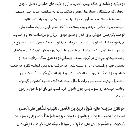
تو درگَرد و غُبارهاى جنگ پيش تاختى، و آزار و اذيّت‌هاى فراوانى تحمّل نمودى،
آنچنان كه فرشتگانِ آسمان‌ها ازصبر و شكيبائى تو به شگفت آمدند، پس دشمنان
از همه طرف به تو هجوم آوردند، و تو را به سبب زخم‌ها و جراحت‌ها ناتوان
نمودند، و راه خلاص و رفتن برتو بستند، تا آنكه هيچ ياورى برايت نماند، ولى
توحسابگر(عمل خويش براى خدا) و صبور بودى، اززنان و فرزندانت دفاع و حمايت
مي‌نمودى، تا آن‌كه تو را از اسبِ سوارى‌ات سرنگون نمودند، پس با بدن مجروح بر
زمين سقوط كردى، درحاليكه اسب‌ها تو را با سُم‌هاى خويش كوبيدند، و سركشان
باشمشيرهاى تيزِشان بر فرازت شدند، پيشانىِ تو به عرقِ مرگ مرطوب شد، و
دستانِ چپ و راستت به باز و بسته شدن در حركت بود، پس گوشـه نظرى به جانب
خِيام و حَرَمَت گرداندى، در حاليكه از زنان و فرزندانت (روگردانده) به خويش
مشـغول بودى، اسبِ سوارى‌ات با حال نفرت شتافت، شيـهه كشان و گريـان،
بجانبِ خيمه‌ها رو نمود، پس چون بانوانِ حَرَم اسبِ تيز پاى تو را خوار و زبون
بديدند،
«وَ نَظَرْنَ سَرْجَك َ عَلَيْهِ مَلْوِيّاً ، بَرَزْنَ مِنَ الْخُدُورِ ، ناشِراتِ الشُّعُورِ عَلَى الْخُدُودِ ،
لاطِماتِ الْوُجُوهِ سافِرات ، وَ بِالْعَويلِ داعِيات ، وَ بَعْدَالْعِزِّ مُذَلَّلات، وَ إِلى مَصْرَعِك َ
مُبادِرات، وَ الشِّمْرُ جالِسٌ عَلى صَدْرِكَ، وَ مُولِـغٌ سَيْفَهُ عَلى نَحْرِك َ ، قابِضٌ عَلى