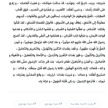
شَيْبَتِك َ بِيَدِهِ ، ذابِـحٌ لَك َ بِمُهَنَّدِهِ ، قَدْ سَكَنَتْ حَوآسُّك َ، وَ خَفِيَتْ أَنْفاسُك َ ، وَ رُفِـعَ
عَلَى الْقَناةِ رَأْسُك َ ، وَ سُبِىَ أَهْلُك َ كَالْعَبيدِ ، وَ صُفِّدُوا فِى الْحَديدِ ، فَوْقَ أَقْتابِ
الْمَطِيّاتِ ، تَلْفَحُ وُجُوهَهُمْ حَرُّ الْهاجِراتِ، يُساقُونَ فِى الْبَراري وَالْفَلَواتِ ، أَيْديهِمْ
مَغلُولَةٌ إِلَى الاَْعْناقِ ، يُطافُ بِهِمْ فِى الاَْسْواقِ ، فَالْوَيْلُ لِلْعُصاةِ الْفُسّاقِ ، لَقَدْ قَتَلُوا
بِقَتْلِك َ الاِْسْلامَ ، وَ عَطَّلُوا الصَّلوةَ وَ الصِّيامَ ، وَ نَقَضُوا السُّنَنَ وَ الاَْحْكامَ، وَ هَدَمُوا
قَواعِدَ الاْيمانِ، وَ حَرَّفُوا اياتِ الْقُرْءانِ ، وَ هَمْلَجُوا فِى الْبَغْىِ وَالْعُدْوانِ ، لَقَدْ أَصْبَحَ
رَسُولُ اللهِ صَلَّى اللهُ عَلَيْهِوَ الِهِ مَوْتُوراً ، وَ عادَ كِتابُ اللهِ عَزَّوَجَلَّ مَهْجُوراً ، وَ غُودِرَ
الْحَقُّ إِذْ قُهِرْتَ مَقْهُوراً ، وَ فُقِدَ بِفَقْدِكَ التَّكْبيرُ وَالتَّهْليلُ ، وَالتَّحْريمُ وَالتَّحْليلُ ،
وَالتَّنْزيلُ وَالتَّأْويلُ ، وَ ظَهَرَ بَعْدَكَ التَّغْييرُ وَالتَّبْديلُ ، وَ الاِْلْحادُ وَالتَّعْطيلُ ، وَ الاَْهْوآءُ وَ
الاَْضاليلُ ، وَ الْفِتَنُ وَ الاَْباطيلُ، فَقامَ ناعيك َ عِنْدَ قَبْرِ جَدِّك َ الرَّسُولِ صَلَّى اللهُ عَلَيْهِ
وَ الِهِ ، فَنَعاك َ إِلَيْهِ بِالدَّمْعِ الْهَطُولِ ، قآئِلا يا رَسُولَ اللهِ قُتِلَ سِبْطُك َ وَ فَتاك َ ، وَ
اسْتُبيحَ أَهْلُك َ وَ حِماك َ ، وَ سُبِيَتْ بَعْدَك َ ذَراريك َ ، وَ وَقَعَ الْمَحْذُورُ بِعِتْرَتِك َ وَ
ذَويك َ ، فَانْزَعَجَ الرَّسُولُ ، وَ بَكى قَلْبُهُ الْمَهُولُ ، وَ عَزّاهُ بِك
#زیارت ناحیه مقدسه
#ادعیه مهدوی
#ادعیه مهدوی