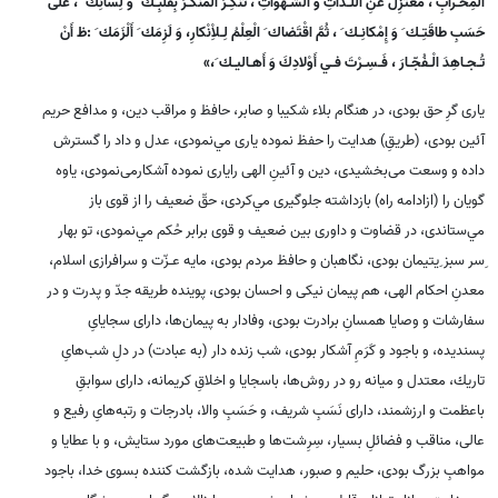
الْمِحْـرابِ ، مُعْتَزِلٌ عَنِ اللَّـذّاتِ وَ الشَّـهَواتِ ، تُنْكِـرُ الْمُنْكَـرَ بِقَلْبِـك َ وَ لِسانِك َ ، عَلى
حَسَبِ طاقَتِـك َ وَ إِمْكانِـك َ ، ثُمَّ اقْتَضاك َ الْعِلْمُ لِـلاِْنْكارِ، وَ لَزِمَك َ أَلْزَمَك َ :ظ أَنْ
تُـجـاهِدَ الْـفُجّـارَ ، فَـسِـرْتَ فـي أَوْلادِكَ وَ أَهـاليـك َ،»
يارى گرِ حق بودى، در هنگام بلاء شكيبا و صابر، حافظ و مراقب دين، و مدافع حريم
آئين بودى، (طريقِ) هدايت را حفظ نموده يارى مي‌نمودى، عدل و داد را گسترش
داده و وسعت مى‌بخشيدى، دين و آئينِ الهى رايارى نموده آشكارمى‌نمودى، ياوه
گويان را (ازادامه راه) بازداشته جلوگيرى مي‌كردى، حقّ ضعيف را از قوى باز
مي‌ستاندى، در قضاوت و داورى بين ضعيف و قوى برابر حُكم مي‌نمودى، تو بهار
ِسر سبز ِيتيمان بودى، نگاهبان و حافظ مردم بودى، مايه عـزّت و سرافرازى اسلام،
معدنِ احكام الهى، هم پيمان نيكى و احسان بودى، پوينده طريقه جدّ و پدرت و در
سفارشات و وصايا همسانِ برادرت بودى، وفادار به پيمان‌‍‌ها، داراى سجاياىِ
پسنديده، و باجود و كَرَمِ آشكار بودى، شب زنده دار (به عبادت) در دلِ شب‌هاىِ
تاريك، معتدل و ميانه رو در روش‌ها، باسجايا و اخلاقِ كريمانه، داراى سوابقِ
باعظمت و ارزشمند، داراى نَسَبِ شريف، و حَسَبِ والا، بادرجات و رتبه‌هاىِ رفيع و
عالى، مناقب و فضائلِ بسيار، سِرِشت‌ها و طبيعت‌هاى مورد ستايش، و با عطايا و
مواهبِ بزرگ بودى، حليم‌ و صبور، هدايت شده، بازگشت كننده بسوى خدا، باجود