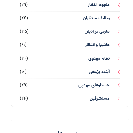
مفهوم انتظار
(29)
وظایف منتظران
(24)
منجی در ادیان
(35)
عاشورا و انتظار
(61)
نظام مهدوی
(30)
آینده پژوهی
(10)
جستارهای مهدوی
(29)
مستشرقین
(24)
قرآن کریم
(77)
احادیث و روایات
(53)