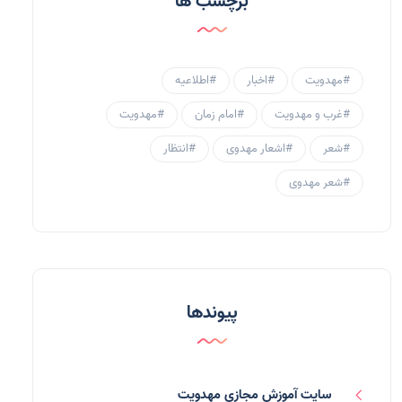
برچسب ها
احادیث مهدوی
(3)
جامعه مهدوی
(58)
#مهدویت
#اخبار
#اطلاعیه
سبک زندگی مهدوی
(30)
#غرب و مهدویت
#امام زمان
#مهدویت
منتظران
(25)
#شعر
#اشعار مهدوی
#انتظار
زنان و مهدویت
(41)
#شعر مهدوی
مهدی یاوران
(20)
مدعیان دروغین
(36)
تایپوگرافی
(11)
پیوندها
پاورپوینت
(3)
فرق انحرافی
(34)
سایت آموزش مجازی مهدویت