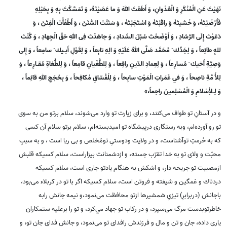
نَهَيْتَ عَنِ الْمُنْكَرِ وَ الْعُدْوانِ، وَ أَطَعْتَ اللهَ وَ ما عَصَيْتَهُ، وَ تَمَسَّكْتَ بِهِ وَ بِحَبْلِهِ
فَأَرْضَيْتَهُ، وَ خَشيتَهُ وَ راقَبْتَهُ وَ اسْتَجَبْتَهُ ، وَ سَنَنْتَ السُّنَنَ ، وَ أَطْفَأْتَ الْفِتَنَ ، وَ
دَعَوْتَ إِلَى الرَّشادِ ، وَ أَوْضَحْتَ سُبُلَ السَّدادِ ، وَ جاهَدْتَ فِى اللهِ حَقَّ الْجِهادِ ، وَ كُنْتَ
للهِِ طآئِعاً ، وَ لِجَدِّك َ مُحَمَّد صَلَّى اللهُ عَلَيْهِ وَ الِهِ تابِعاً ، وَ لِقَوْلِ أَبـيك َ سامِعاً ، وَ إِلى
وَصِيَّةِ أَخيك َ مُسارِعاً ، وَ لِعِمادِ الدّينِ رافِعاً ، وَ لِلطُّغْيانِ قامِعاً ، وَ لِلطُّغاةِ مُقـارِعاً ، وَ
لِلاُْ مَّةِ ناصِحاً ، وَ في غَمَراتِ الْمَوْتِ سابِحاً ، وَ لِلْفُسّاقِ مُكافِحاً ، وَ بِحُجَجِ اللهِ قآئِماً ،
وَ لِـلاِْسْلامِ وَ الْمُسْلِمينَ راحِماً،»
و در آستانِ تو طواف مى‌كنند، و براى زيارت تو وارد مى‌شوند، سلام برتو من به سوى
تو رو آورده‌ام، وبه رستگارى درپيشگاه تو اميدبسته‌ام، سلام برتو سلامِ آن كسى
كه به حُرمتِ توآشناست، و در ولايت ودوستىِ تومُخلص و بى ريا است ، و به سببِ
محبّت و ولاى تو به خدا تقرّب جسته، و ازدشمنانت بيزاراست، سلام كسيكه قلبش
ازمصيبت تو جريحه دار، و اشكش به هنگام يادتو جارى است، سلام كسيكه
دردناك و غمگين و شيفته و فروتن است، سلام كسيكه اگر با تو در كربلاء مى‌بود،
باجانش (دربرابرِ) تيزىِ شمشيرها ازتو محافظت مى‌نمود،و نيمه جانش رابه
خاطرتوبدست مرگ مى‌سپرد، و در ركاب تو جهاد مي‌كرد، و تو را برعليه ستمكاران
يارى داده، جان و تن و مال و فرزندش رافداى تو مى‌نمود، و جانش فداى جان تو، و