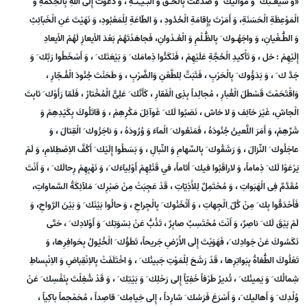
«وَ شيعَـتِك َ وَ مَواليك َ وَ صَدَعْتَ بِالْحَـقِّ وَ الْبَـيّـِنَـةِ ، وَ دَعَوْتَ إِلَى اللهِ بِالْحِكْمَةِ وَ
الْمَوْعِظَةِ الْحَسَنَةِ، وَ أَمَرْتَ بِإِقامَةِ الْحُدُودِ ، وَ الطّاعَةِ لِلْمَعْبُودِ، وَ نَهَيْتَ عَنِ الْخَبآئِثِ
وَ الطُّـغْيانِ، وَ واجَهُـوك َ بِالظُّـلْمِ وَ الْعُـدْوانِ، فَجاهَدْتَهُمْ بَعْدَ الاْيعازِ لَهُمْ الاْيعادِ
إِلَيْهِمْ : خل ، وَ تَأْكيدِ الْحُجَّةِ عَلَيْهِمْ ، فَنَكَثُوا ذِمامَك َ وَ بَيْعَتَك َ ، وَ أَسْخَطُوا رَبَّك َ وَ
جَدَّ ك َ ، وَ بَدَؤُوك َ بِالْحَرْبِ ، فَثَبَتَّ لِلطَّعْنِ وَالضَّرْبِ ، وَ طَحَنْتَ جُنُودَ الْفُـجّارِ ،
وَاقْتَحَمْتَ قَسْطَلَ الْغُبارِ ، مُجالِداً بِذِى الْفَقارِ ، كَأَنَّك َ عَلِىٌّ الْمُخْتارُ ، فَلَمّا رَأَوْك َ ثابِتَ
الْجاشِ، غَيْرَ خآئِف وَ لا خاش ، نَصَبُوا لَك َ غَوآئِلَ مَكْرِهِمْ ، وَ قاتَلُوكَ بِكَيْدِهِمْ وَ
شَرِّهِمْ، وَ أَمَرَ اللَّعينُ جُنُودَهُ ، فَمَنَعُوك َ الْمآءَ وَ وُرُودَهُ ، وَ ناجَزُوك َ الْقِتالَ ، وَ
عاجَلُوك َ النِّزالَ ، وَ رَشَقُوك َ بِالسِّهامِ وَ النِّبالِ ، وَ بَسَطُوا إِلَيْك َ أَكُفَّ الاِصْطِلامِ، وَ لَمْ
يَرْعَوْا لَك َ ذِماماً، وَ لاراقَبُوا فيك َ أَثاماً، في قَتْلِهِمْ أَوْلِيآءَك َ، وَ نَهْبِهِمْ رِحالَك َ ، وَ أَنْتَ
مُقَدَّمٌ فِى الْهَبَواتِ ، وَ مُحْتَمِلٌ لِلاَْذِيّاتِ ، قَدْ عَجِبَتْ مِنْ صَبْرِك َ مَلآئِكَةُ السَّماواتِ،
فَأَحْدَقُوا بِك َ مِنْ كُلّ ِالْجِهاتِ ، وَ أَثْخَنُوك َ بِالْجِراحِ ، وَ حالُوا بَيْنَك َ وَ بَيْنَ الرَّواحِ، وَ
لَمْ يَبْقَ لَك َ ناصِرٌ، وَ أَنْتَ مُحْتَسِبٌ صابِرٌ ، تَذُبُّ عَنْ نِسْوَتِك َ وَ أَوْلادِك َ ، حَتّى
نَكَسُوكَ عَنْ جَوادِك َ، فَهَوَيْتَ إِلَى الاَْرْضِ جَريحاً، تَطَؤُك َ الْخُيُولُ بِحَوافِرِها، وَ
تَعْلُوكَ الطُّغاةُ بِبَواتِرِها ، قَدْ رَشَحَ لِلْمَوْتِ جَبينُك َ ، وَ اخْتَلَفَتْ بِالاِنْقِباضِ وَ الاِنْبِساطِ
شِمالُك َ وَ يَمينُك َ ، تُديرُ طَرْفاً خَفِيّاً إِلى رَحْلِك َ وَ بَيْتِك َ ، وَ قَدْ شُغِلْتَ بِنَفْسِك َ عَنْ
وُلْدِك َ وَ أَهاليك َ، وَ أَسْرَعَ فَرَسُك َ شارِداً ، إِلى خِيامِك َ قاصِداً ، مُحَمْحِماً باكِياً ،