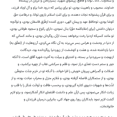
و سخاوت ـ دانا ـ توانا و قاطع، پيشواى شهيد، بسيارنالان و گريان در پيشگاه
خداوند، محبوب و باهيبت بودى، تو براى پيامبر كه درود خدا براو و آل اوباد فرزند،
و براى قرآن پشتوانه نجات دهنده، و براى امّتِ اسلام بازوى توانا، و درطاعتِ حقّ
كوشا بودى، توحافظِ عهد و پيمانِ الهى، دورى كننده ازطُرُقِ فاسقان بودى، و توآنچه
درتوان داشتى (براى اِعلاءِكلمه حقّ) بذل نمودى، داراى ركوع و سجود طولانى بودى،
تو مانند كسيكه ازدنيا رخت برخواهد بست ازآن روگردان بودى، و مانند كساني كه
از دنيا در وحشت و هراس بسر مي‌برند به آن نگاه مي‌كردى، آرزوهايت از (تعلّق به)
دنيا بازداشته شده، و همّت و كوششت از زيوردنيا روگردانده بود، ديدگانت
ازبهجت و سروردنيا بر بسته، و اشتياق و مِيلَت به آخرت شهره آفاق است، تا آنكه
جور و ستم دستِ تعدّى دراز نمود، و ظلم و سركشى نقاب از چهره بركشيد، و
ضـلالت و گمـراهى پيروان خويش را فرا خواند، با آنـكه تو در حَرَمِ جدّت متوطّن
بودى، و از ستمكاران فاصله گرفته بودى، و مُلازمِ منزل و محرابِ عبادت بوده، و از
لذّت‌ها و شهوات دنيوى كناره گيربودى، و برحسب طاقت و تَوانَت مُنكَر را با قلب و
زبانت انكار مى‌نمودى، پس ازآن علم و دانشت اقتضاى انكارِ آشكارنمود، و برتو لازم
گشت لازم نمود بابدكاران رويا روى جهاد كنى، بنابراين درميان فرزندان و
خانواده‌ات،