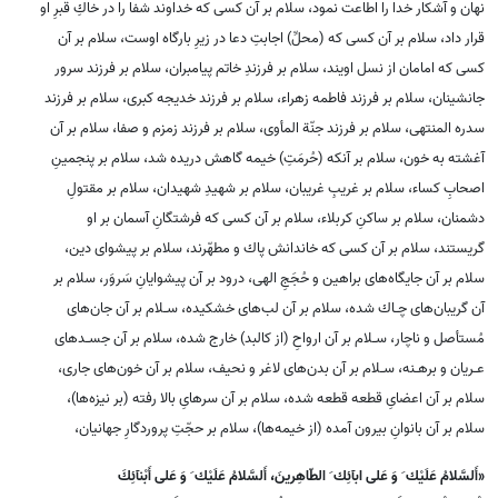
نهان و آشكار خدا را اطاعت نمود، سلام بر آن كسى كه خداوند شفا را در خاكِ قبرِ او
قرار داد، سلام بر آن كسى كه (محلِّ) اجابتِ دعا در زيرِ بارگاه اوست، سلام بر آن
كسى كه امامان از نسل اويند، سلام بر فرزندِ خاتم پيامبران، سلام بر فرزند سرور
جانشينان، سلام بر فرزند فاطمه زهراء، سلام بر فرزند خديجه كبرى، سلام بر فرزند
سدره المنتهى، سلام بر فرزند جنّة المأوى، سلام بر فرزند زمزم و صفا، سلام بر آن
آغشته به خون، سلام بر آنكه (حُرمَتِ) خيمه گاهش دريده شد، سلام بر پنجمينِ
اصحابِ كساء، سلام بر غريبِ غريبان، سلام بر شهيدِ شهيدان، سلام بر مقتولِ
دشمنان، سلام بر ساكنِ كربلاء، سلام بر آن كسى كه فرشتگانِ آسمان بر او
گريستند، سلام بر آن كسى كه خاندانش پاك و مطهّرند، سلام بر پيشواى دين،
سلام بر آن جايگاه‌هاى براهين و حُجَجِ الهى، درود بر آن پيشوايانِ سَروَر، سلام بر
آن گريبان‌هاى چـاك شده، سلام بر آن لب‌هاى خشكيده، سـلام بر آن جان‌هاى
مُستأصل و ناچار، سـلام بر آن ارواحِ (از كالبد) خارج شده، سلام بر آن جسـدهاى
عـريان و برهـنه، سـلام بر آن بدن‌هاى لاغر و نحيف، سلام بر آن خون‌هاى جارى،
سلام بر آن اعضاىِ قطعه قطعه شده، سلام بر آن سرهاىِ بالا رفته (بر نيزه‌ها)،
سلام بر آن بانوانِ بيرون آمده (از خيمه‌ها)، سلام بر حجّتِ پروردگارِ جهانيان،
«أَلسَّلامُ عَلَيْك َ وَ عَلى ابآئِك َ الطّاهِرينَ، أَلسَّلامُ عَلَيْك َ وَ عَلى أَبْنآئِكَ