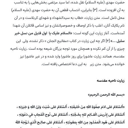
حضرت مهدی (علیه السلام) نقل شده، اما سید مرتضی بخش‌هایی را به تناسب
به آن افزوده است. [3] بنابراین، انتساب قطعی آن به حضرت مهدی (علیه السلام)
محل تامل است.
متن زیارت، خطاب به سیدالشهداء و شهدای کربلاست و در آن
نام یکایک آنان، اغلب با ذکر اوصاف و خصوصیاتشان و نیز اسامی قاتلان آن شهدا
آمده‌است. آغاز زیارت این گونه است:
«السلام علیک یا
اول قتیل من نسل خیر
سلیل ...»
[4] اگر چه این زیارت در کتاب «مفاتیح الجنان » ذکر نشده، ولی
این
چیزی را از آن کم نکرده و همچنان مورد توجه بزرگان شیعه بوده است
.
زیارت ناحیه
مقدسه، همانند زیارت عاشورا برای روز عاشورا وارد شده و در غیر عاشورا نیز
خوانده می‌شود. متن زیر
به این دعا اختصاص یافته است.
زیارت ناحیه مقدسه
«بسم الله الرحمن الرحیم»
«أَلسَّلامُ عَلى ادَمَ صِفْوَةِ اللهِ مِنْ خَليقَتِهِ ، أَلسَّلامُ عَلى شَيْث وَلِىِّ اللهِ وَ خِيَرَتِهِ ،
أَلسَّلامُ عَلى إِدْريسَ الْقــآئِمِ للهِِ بِحُـجَّتِهِ ، أَلسَّلامُ عَلى نُوح الْمُجابِ في دَعْوَتِهِ ،
أَلسَّلامُ عَلى هُود الْمَمْدُودِ مِنَ اللهِ بِمَعُونَتِهِ ، أَلسَّلامُ عَلى صالِـح الَّذي تَـوَّجَهُ اللهُ