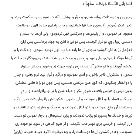
فَلَمّا رَأَيْنَ النِّـسآءُ جَوادَك َ مَخْزِيّاً،»
و پيروان و دوستانت روانه شدى، و حقّ و برهان را آشكار نمودى، و باحكمت و پند و
اندرزِ نيكو (مردم را) بسوىِ خدا فرا خواندى، و به بر پادارىِ حدودِ الهى ، و طاعتِ
معبود امر نمودى ، و از پليدى‌ها و سركشى نهى فرمودى، ولى آن‌ها به ستم و
دشمنى رويا روىِ تو قرار گرفتند، پس تو نيز با آنان به جهاد برخاستى پس ازآن
كه(حقّ را)به آنان گوشزد نمودى آن‌ها رابه عـذابِ الهى تهديد نمودى، و حجّت را بر
آن‌ها مؤكّد فرمودى، ولى عهد و پيمان و بيعت تو را شكستند، و پروردگار تو جدّت را
بخشم آوردند و با تو ستيز آغازيدند، پس توبه جهت زد و خورد و پيكار استوار
شدى، و لشكريان فاجر راخورد و آسيا نمودى، و درگَرد وغُبار ِنبرد فرو رفتى، و چنان
با ذوالفقار جنگيدى، كه گويا علىّ مرتضى هستى، پس چون تو را با قلبى مطمئن،
بدون ترس و هراس يافتند، شرورِ مكر و حيله شان را بر تو برافراشتند و از درِ
نيـرنگ و فساد با تو قتال نمودند، و آن ملعون لشكريانش رافرمان داد، تاتورا ازآب
واستفاده آن منع نمودند، و با تو قتال نمودند، و به جنگ و مبارزه با تو شتافتند، و
تيرها و خدنگ‌ها بسوى تو پرتاب نمودند، و براى استيصال و ناچار نمودن تو دست
دراز كردند، و حُرمتى براى تومراعات نكردند، و از هيچ گناهى در مورد تو خوددارى
ننمودند، چه در كشتن آن‌ها دوستانت را، و چه درغارت اثاثيه خيمه هايت، (بارى)