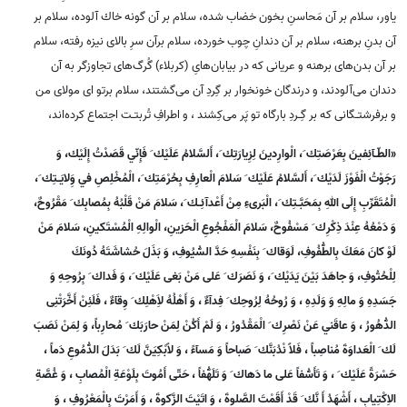
ياور، سلام بر آن مَحاسنِ بخون خضاب شده، سلام بر آن گونه خاك آلوده، سلام بر
آن بدنِ برهنه، سلام بر آن دندانِ چوب خورده، سلام برآن سرِ بالاى نيزه رفته، سلام
بر آن بدن‌هاى برهنه و عريانى كه در بيابان‌هاىِ (كربلاء) گُرگ‌هاى تجاوزگر به آن
دندان می‌آلودند، و درندگان خونخوار بر گِردِ آن مى‌گشتند، سلام برتو اى مولاى من
و برفرشتـگانى كه بر گِـردِ بارگاه تو پَر مى‌كِشند ، و اطرافِ تُربتـت اجتماع كرده‌اند،
«الطّـآئِفينَ بِعَرْصَتِك َ، الْوارِدينَ لِزِيارَتِك َ، أَلسَّلامُ عَلَيْك َ فَإِنّي قَصَدْتُ إِلَيْك، وَ
رَجَوْتُ الْفَوْزَ لَدَيْك َ، أَلسَّلامُ عَلَيْك َ سَلامَ الْعارِفِ بِحُرْمَتِك َ، الْمُخْلِصِ في وَِلايَـتِك َ،
الْمُتَقَرِّبِ إِلَى اللهِ بِمَحَبَّـتِك َ، الْبَرىءِ مِنْ أَعْدآئِـك َ، سَلامَ مَنْ قَلْبُهُ بِمُصابِك َ مَقْرُوحٌ،
وَ دَمْعُهُ عِنْدَ ذِكْرِك َ مَسْفُوحٌ، سَلامَ الْمَفْجُوعِ الْحَزينِ، الْوالِهِ الْمُسْتَكينِ، سَلامَ مَنْ
لَوْ كانَ مَعَكَ بِالطُّفُوفِ، لَوَقاك َ بِنَفْسِهِ حَدَّ السُّيُوفِ، وَ بَذَلَ حُشاشَتَهُ دُونَكَ
لِلْحُتُوفِ، وَ جاهَدَ بَيْنَ يَدَيْك َ، وَ نَصَرَك َ عَلى مَنْ بَغى عَلَيْك َ، وَ فَداك َ بِرُوحِهِ وَ
جَسَدِهِ وَ مالِهِ وَ وَلَدِهِ ، وَ رُوحُهُ لِرُوحِك َ فِدآءٌ ، وَ أَهْلُهُ لاَِهْلِك َ وِقآءٌ ، فَلَئِنْ أَخَّرَتْنِى
الدُّهُورُ ، وَ عاقَني عَنْ نَصْرِك َ الْمَقْدُورُ ، وَ لَمْ أَكُنْ لِمَنْ حارَبَك َ مُحارِباً، وَ لِمَنْ نَصَبَ
لَك َ الْعَداوَةَ مُناصِباً ، فَلاََ نْدُبَنَّك َ صَباحاً وَ مَسآءً ، وَ لاََبْكِيَنَّ لَك َ بَدَلَ الدُّمُوعِ دَماً ،
حَسْرَةً عَلَيْك َ ، وَ تَأَسُّفاً عَلى ما دَهاك َ وَ تَلَهُّفاً ، حَتّى أَمُوتَ بِلَوْعَةِ الْمُصابِ ، وَ غُصَّةِ
الاِكْتِيابِ ، أَشْهَدُ أَ نَّك َ قَدْ أَقَمْتَ الصَّلوةَ ، وَ اتَيْتَ الزَّكوةَ ، وَ أَمَرْتَ بِالْمَعْرُوفِ ، وَ