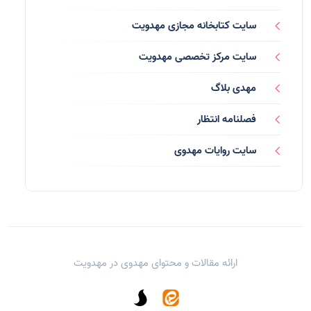
رسانه ها
(27)
سایت کتابخانه مجازی مهدویت
بازی ها
(1)
سایت مرکز تخصصی مهدویت
بردگان ابلیس
(1)
مهدی بلاگ
صهیونیسم
(4)
فصلنامه انتظار
شعر
(144)
سایت روایات مهدوی
دلنوشته
(21)
داستان
(16)
مناسبت ها
(44)
ارائه مقالات و محتوای مهدوی در
مهدویت
اماکن
(10)
یاران شهید
(13)