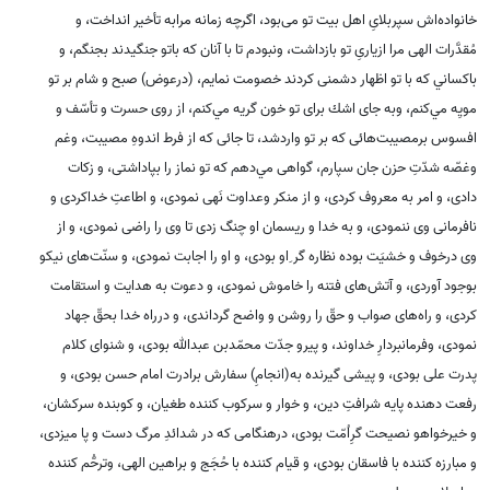
خانواده‌اش سپربلاىِ اهل بيت تو مى‌بود، اگرچه زمانه مرابه تأخير انداخت، و
مُقدَّرات الهى مرا ازيارىِ تو بازداشت، ونبودم تا با آنان كه باتو جنگيدند بجنگم، و
باكساني كه با تو اظهار دشمنى كردند خصومت نمايم، (درعوض) صبح و شام بر تو
مويِه مي‌كنم، وبه جاى اشك براى تو خون گريه مي‌كنم، از روى حسرت و تأسّف و
افسوس برمصيبت‌هائى كه بر تو واردشد، تا جائى كه از فرط اندوهِ مصيبت، وغم
وغصّه شدّتِ حزن جان سپارم، گواهى مي‌دهم كه تو نماز را بپاداشتى، و زكات
دادى، و امر به معروف كردى، و از منكر وعداوت نَهى نمودى، و اطاعتِ خداكردى و
نافرمانی وى ننمودى، و به خدا و ريسمان او چنگ زدى تا وى را راضى نمودى، و از
وى درخوف و خشيَت بوده نظاره گر ِاو بودى، و او را اجابت نمودى، و سنّت‌هاى نيكو
بوجود آوردى، و آتش‌هاى فتنه را خاموش نمودى، و دعوت به هدايت و استقامت
كردى، و راه‌هاى صواب و حقّ را روشن و واضح گرداندى، و درراه خدا بحقّ جهاد
نمودى، وفرمانبردارِ خداوند، و پيرو جدّت محمّدبن عبدالله بودى، و شنواى كلام
پدرت على بودى، و پيشى گيرنده به(انجامِ) سفارش برادرت امام حسن بودى، و
رفعت دهنده پايه شرافتِ دين، و خوار و سركوب كننده طغيان، و كوبنده سركشان،
و خيرخواهو نصيحت گرِاُمّت بودى، درهنگامى كه در شدائدِ مرگ دست و پا ميزدى،
و مبارزه كننده با فاسقان بودى، و قيام كننده با حُجَج و براهين الهى، وترحُّم كننده