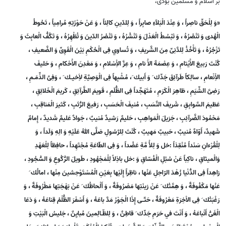
بر اسلام و مسلمين بودى،
«وَ لِلْحَقِّ ناصِراً ، وَ عِنْدَ الْبَلآءِ صابِراً ، وَ لِلدّينِ كالِئاً ، وَ عَنْ حَوْزَتِهِ مُرامِياً ، تَحُوطُ
الْهُدى وَ تَنْصُرُهُ ، وَ تَبْسُطُ الْعَدْلَ وَ تَنْشُرُهُ ، وَ تَنْصُرُ الدّينَ وَ تُظْهِرُهُ ، وَ تَكُفُّ الْعابِثَ وَ
تَزْجُرُهُ ، وَ تَأْخُذُ لِلدَّنِىِّ مِنَ الشَّريفِ ، وَ تُساوي فِى الْحُكْمِ بَيْنَ الْقَوِىِّ وَ الضَّعيفِ ،
كُنْتَ رَبيعَ الاَْيْتامِ ، وَ عِصْمَةَ الاَْ نامِ ، وَ عِزَّ الاِْسْلامِ ، وَ مَعْدِنَ الاَْحْكامِ ، وَ حَليفَ
الاِْنْعامِ ، سالِكاً طَرآئِقَ جَدِّك َ وَ أَبيك َ، مُشْبِهاً فِى الْوَصِيَّةِ لاَِخيـك َ ، وَفِىَّ الذِّمَـمِ ،
رَضِىَّ الشِّيَمِ ، ظاهِرَ الْكَرَمِ ، مُتَهَجِّداً فِى الظُّلَمِ ، قَويمَ الطَّرآئِقِ ، كَريمَ الْخَلائِقِ ،
عَظيمَ السَّوابِقِ ، شَريفَ النَّسَبِ ، مُنيفَ الْحَسَبِ ، رَفيعَ الرُّتَبِ ، كَثيرَ الْمَناقِبِ ،
مَحْمُودَ الضَّرآئِبِ ، جَزيلَ الْمَواهِبِ ، حَليمٌ رَشيدٌ مُنيبٌ ، جَوادٌ عَليمٌ شَديدٌ ، إِمامٌ
شَهيدٌ، أَوّاهٌ مُنيبٌ ، حَبيبٌ مَهيبٌ ، كُنْتَ لِلرَّسُولِ صَلَّى اللهُ عَلَيْهِ وَ الِهِ وَلَداً ، وَ
لِلْقُرْءانِ سَنَداً مُنْقِذاً :خل وَ لِلاُْ مَّةِ عَضُداً ، وَ فِى الطّاعَةِ مُجْتَهِداً ، حافِظاً لِلْعَهْدِ
وَالْميثاقِ ، ناكِباً عَنْ سُبُلِ الْفُسّاقِ وَ :خل باذِلاً لِلْمَجْهُودِ ، طَويلَ الرُّكُوعِ وَ السُّجُودِ ،
زاهِداً فِى الدُّنْيا زُهْدَ الرّاحِلِ عَنْها ، ناظِراً إِلَيْها بِعَيْنِ الْمُسْتَوْحِشينَ مِنْها ، امالُك َ
عَنْها مَكْفُوفَةٌ ، وَ هِمَّتُك َ عَنْ زينَتِها مَصْرُوفَةٌ ، وَ أَلْحاظُك َ عَنْ بَهْجَتِها مَطْرُوفَةٌ ، وَ
رَغْبَتُك َ فِى الاْخِرَةِ مَعْرُوفَةٌ ، حَتّـى إِذَا الْجَوْرُ مَدَّ باعَهُ ، وَ أَسْفَرَ الظُّلْمُ قِناعَهُ ، وَ دَعَا
الْغَىُّ أَتْباعَهُ ، وَ أَنْتَ في حَرَمِ جَدِّك َ قاطِنٌ ، وَ لِلظّـالِمينَ مُبايِنٌ ، جَليسُ الْبَيْتِ وَ