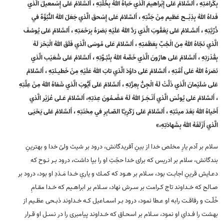
بِكَرامَتِهِ ، أَلسَّلامُ عَلى إِبْراهيمَ الَّذي حَباهُ اللهُ بِخُلَّتِهِ ، أَلسَّلامُ عَلى إِسْمعيلَ الَّذي
فَداهُ اللهُ بِذِبْــح عَظيم مِنْ جَنَّتِهِ ، أَلسَّلامُ عَلى إِسْحقَ الَّذي جَعَلَ اللهُ النُّبُوَّةَ في
ذُرِّيَّتِهِ ، أَلسَّـلامُ عَلى يَعْقُوبَ الَّذي رَدَّ اللهُ عَلَيْهِ بَصَرَهُ بِرَحْمَتِهِ ، أَلسَّلامُ عَلى يُوسُفَ
الَّذي نَجّاهُ اللهُ مِنَ الْجُبِّ بِعَظَمَتِهِ ، أَلسَّلامُ عَلى مُوسَى الَّذي فَلَقَ اللهُ الْبَحْرَ لَهُ
بِقُدْرَتِهِ ، أَلسَّلامُ عَلى هارُونَ الَّذي خَصَّهُ اللهُ بِنُبُـوَّتِهِ ، أَلسَّلامُ عَلى شُعَيْب الَّذي
نَصَرَهُ اللهُ عَلى اُمَّتِهِ ، أَلسَّلامُ عَلى داوُدَ الَّذي تابَ اللهُ عَلَيْهِ مِنْ خَطيـئَتِهِ ، أَلسَّلامُ
عَلى سُلَيْمانَ الَّذي ذَلَّتْ لَهُ الْجِنُّ بِعِزَّتِهِ ، أَلسَّلامُ عَلى أَيُّوبَ الَّذي شَفاهُ اللهُ مِنْ عِلَّتِهِ
، أَلسَّلامُ عَلى يُونُسَ الَّذي أَنْـجَـزَ اللهُ لَهُ مَضْـمُونَ عِدَتِهِ، أَلسَّلامُ عَـلى عُزَيْر الَّذي
أَحْياهُ اللهُ بَعْدَ ميتَتِهِ ، أَلسَّلامُ عَلى زَكَرِيـَّا الصّـابِرِ في مِحْنَتِهِ ، أَلسَّلامُ عَلى يَحْيَى
الَّذي أَزْلَفَهُ اللهُ بِشَهادَتِهِ،»
سلام بر آدم يارِ مخلص خدا از بينِ آفريدگانش، درود بر شيث ولىّ خدا و بهترينِ
بندگانش، سلام بر ادريس كه براى خدا حجّتِ او را بپا داشت، درود بـر نـوح كه
دعـايش قرينِ اجابـت بود، سـلام بر هـود كه كمـك و يارىِ خـدا مَـدَدِ او بود، درود بر
صـالح كه خـداوند تاج كـرامت بر سـرش نهاد، سـلام بر ابراهـيم كه خـدا مقـامِ
خُلّـت و رفاقـت رابه او عـطا نمود، درود بـر اسمـاعيل كـه خـداوند ذبـحى عظـيم از
بهشت را فـداىِ او نمود، سـلام بر اسحـاق كه خـداوند پيامبرى را در نسـل او قـرار