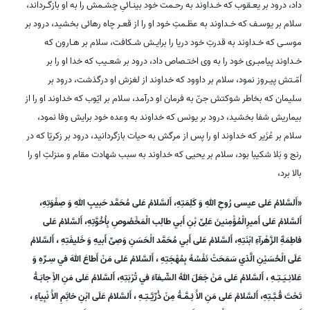
داد، درود بر يعـقوب كه خـداوند به رحـمت خود بينـائىِ چشـمش را به او بازگـرداند،
سلام بر يوسـف كه خـداوند به عظـمتِ خود او را از قعـر چاه رهائى بخشيد، درود بر
موسـى كه خـداوند به قدرتِ خود دريا را برايـش شـكافت، سلام بر هـارون كه
خـداوند پيامبـرى خود را به وى اختـصاص داد، درود بر شعـيب كه خدا او را بر
اُمّـتش پيـروز نمود، سلام بر داوود كه خداوند از لغزش او درگذشت، درود بر
سليمان كه بخاطر شوكتش جنّ به فرمان او درآمد، سلام بر ايّوب كه خداوند او را از
بيماريش شفا بخشيد، درود بر يونس كه خداوند به وعده خود برايش وفا نمود،
سلام بر عُزَير كه خداوند او را پس از مرگش به حيات بازگردانيد، درود بر زكريّا كه در
رنج و بَلا شكيبا بود، سلام بر يحيى كه خداوند به سبب شهادت مقام و منزلتِ او را
بالا برد،
«أَلسَّلامُ عَلى عيسى رُوحِ اللهِ وَ كَلِمَتِهِ، أَلسَّلامُ عَلى مُحَمَّد حَبيبِ اللهِ وَ صِفْوَتِهِ،
أَلسَّلامُ عَلى أَميرِالْمُؤْمِنينَ عَلِىِّ بْنِ أَبي طالِب الْمَخْصُوصِ بِاُخُوَّتِهِ، أَلسَّلامُ عَلى
فاطِمَةَِ الزَّهْرآءِ ابْنَتِهِ، أَلسَّلامُ عَلى أَبي مُحَمَّد الْحَسَنِ وَصِىِّ أَبيهِ وَ خَليفَتِهِ ، أَلسَّلامُ
عَلَى الْحُسَيْنِ الَّذي سَمَحَتْ نَفْسُهُ بِمُهْجَتِهِ ، أَلسَّلامُ عَلى مَنْ أَطاعَ اللهَ في سِـرِّهِ وَ
عَلانِـيَـتِـهِ ، أَلسَّلامُ عَلى مَنْ جَعَلَ اللهُ الشّـِفآءَ في تُرْبَتِهِ، أَلسَّلامُ عَلى مَنِ الاِْ جابَـةُ
تَحْتَ قُـبَّـتِهِ، أَلسَّلامُ عَلى مَنِ الاَْ ئِـمَّـةُ مِنْ ذُرِّيَّـتِـهِ ، أَلسَّلامُ عَلَى ابْنِ خاتَِمِ الاَْ نْبِيآءِ ،