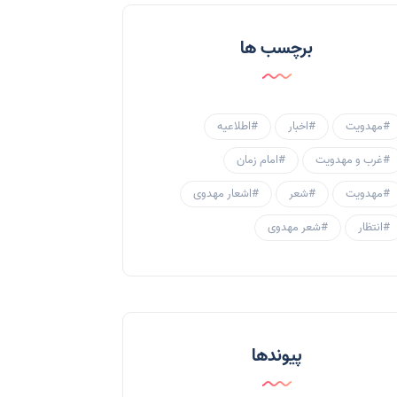
احادیث و روایات
(53)
برچسب ها
احادیث مهدوی
(3)
جامعه مهدوی
(58)
#مهدویت
#اخبار
#اطلاعیه
سبک زندگی مهدوی
(30)
#غرب و مهدویت
#امام زمان
منتظران
(25)
#مهدویت
#شعر
#اشعار مهدوی
زنان و مهدویت
(41)
#انتظار
#شعر مهدوی
مهدی یاوران
(20)
مدعیان دروغین
(36)
تایپوگرافی
(11)
پیوندها
پاورپوینت
(3)