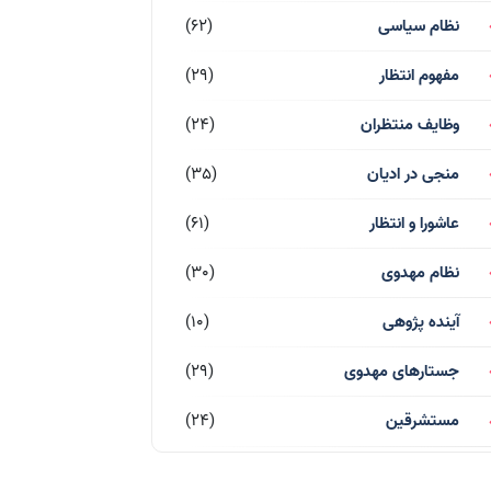
نظام سیاسی
(62)
مفهوم انتظار
(29)
وظایف منتظران
(24)
منجی در ادیان
(35)
عاشورا و انتظار
(61)
نظام مهدوی
(30)
آینده پژوهی
(10)
جستارهای مهدوی
(29)
مستشرقین
(24)
قرآن کریم
(77)