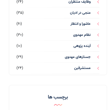
وظایف منتظران
(24)
منجی در ادیان
(35)
عاشورا و انتظار
(61)
نظام مهدوی
(30)
آینده پژوهی
(10)
جستارهای مهدوی
(29)
مستشرقین
(24)
قرآن کریم
(77)
احادیث و روایات
(53)
برچسب ها
احادیث مهدوی
(3)