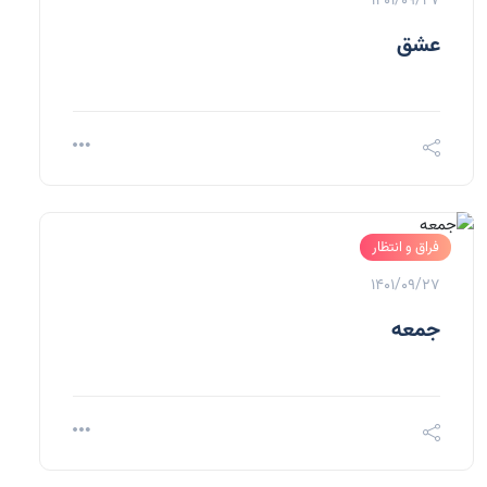
1401/09/27
عشق
فراق و انتظار
1401/09/27
جمعه