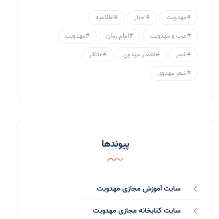
جامعه مهدوی
(58)
#مهدویت
#اخبار
#اطلاعیه
سبک زندگی مهدوی
(30)
#غرب و مهدویت
#امام زمان
#مهدویت
منتظران
(25)
#شعر
#اشعار مهدوی
#انتظار
زنان و مهدویت
(41)
#شعر مهدوی
مهدی یاوران
(20)
مدعیان دروغین
(36)
تایپوگرافی
(11)
پیوندها
پاورپوینت
(3)
فرق انحرافی
(34)
سایت آموزش مجازی مهدویت
رسانه ها
(27)
سایت کتابخانه مجازی مهدویت