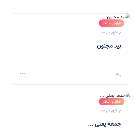
فراق و انتظار
1401/09/27
بید مجنون
فراق و انتظار
1401/09/27
جمعه یعنی ...