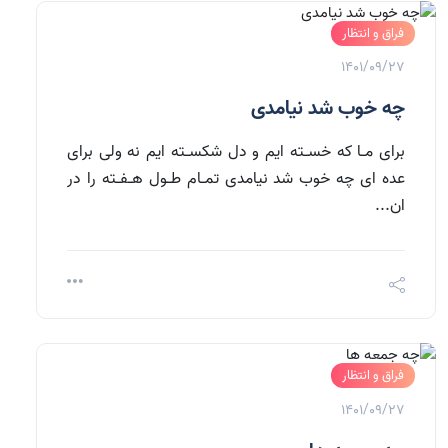
فراق و انتظار
1401/09/27
چه خوب شد نیامدی
برای مـا که خسـته ایم و دل شکسـته ایم نه ولی برای
عده ای چه خوب شد نیامدی تمـام طـول هـفـته را در
ان...
فراق و انتظار
1401/09/27