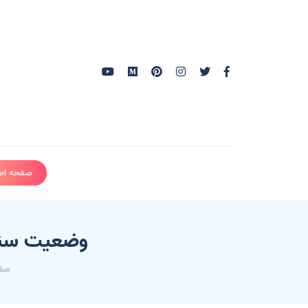
صفحه اص
وضعیت سند 
صفح