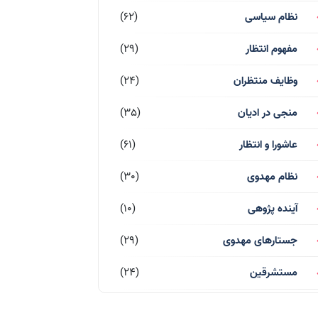
نظام سیاسی
(62)
مفهوم انتظار
(29)
وظایف منتظران
(24)
منجی در ادیان
(35)
عاشورا و انتظار
(61)
نظام مهدوی
(30)
آینده پژوهی
(10)
جستارهای مهدوی
(29)
مستشرقین
(24)
قرآن کریم
(77)