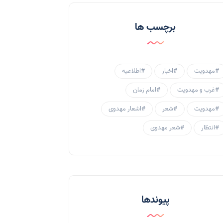
احادیث و روایات
(53)
برچسب ها
احادیث مهدوی
(3)
جامعه مهدوی
(58)
#مهدویت
#اخبار
#اطلاعیه
سبک زندگی مهدوی
(30)
#غرب و مهدویت
#امام زمان
منتظران
(25)
#مهدویت
#شعر
#اشعار مهدوی
زنان و مهدویت
(41)
#انتظار
#شعر مهدوی
مهدی یاوران
(20)
مدعیان دروغین
(36)
تایپوگرافی
(11)
پیوندها
پاورپوینت
(3)