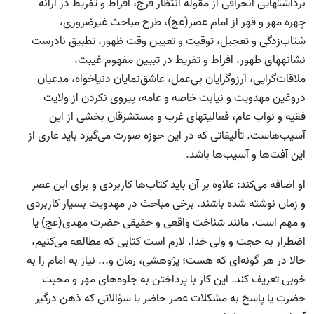
برداشت‏هایی انحرافی از مقوله انتظار فرج، افراط و تفریط در ارائه
چهره مهر و قهر از امام عصر(عج)، طرح مباحث غیرضروری،
شتاب‌زدگی و تعجیل، توقیت و تعیین وقت ظهور، تطبیق نادرست
نشانه‏های ظهور، افراط و تفریط در تبیین مفهوم غیبت،
ملاقات‌گرایی، آرزوگرایان بی‌عمل، عاشق‌نمایان دنیاخواه، مدعیان
دروغین مهدویت و نیابت خاصه و عامه، پیروی نکردن از ولایت
فقیه و نواب عام، فعالیت‏های غرب و مستشرقان بخشی از این
آسیب‌هاست. تألیفاتی که در این حوزه صورت می‌گیرد باید عاری از
این آفت‌ها و آسیب‌ها باشد.
او اضافه می‌کند: علاوه بر آن باید کتاب‌ها کاربردی و برای این عصر
و زمان نوشته شده باشند. برخی مباحث در مهدویت بسیار کاربردی
و مهم است. مانند شناخت واقعی و حقیقی حضرت مهدی(عج) یا
اضطرار به حجت و ولی خدا. لازم است کتابی که مطالعه می‌کنیم،
حالا در هر گونه‌ای که هست؛ پژوهشی، رمان و... نیاز به امام را به
خوبی تعریف کند. این کار با پرداختن به جلوه‌های مهر و محبت
حضرت یا پاسخ به مشکلات عصر حاضر یا سؤالاتی که ذهن درگیر