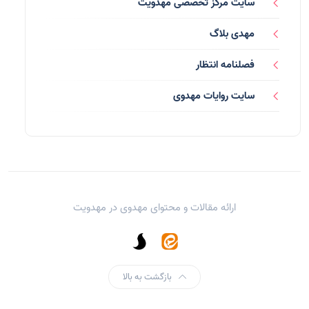
سایت مرکز تخصصی مهدویت
بردگان ابلیس
(1)
مهدی بلاگ
صهیونیسم
(4)
فصلنامه انتظار
شعر
(144)
سایت روایات مهدوی
دلنوشته
(21)
داستان
(16)
مناسبت ها
(44)
ارائه مقالات و محتوای مهدوی در
مهدویت
اماکن
(10)
یاران شهید
(13)
بزرگان
(22)
بازگشت به بالا
سایت های مهدوی
(5)