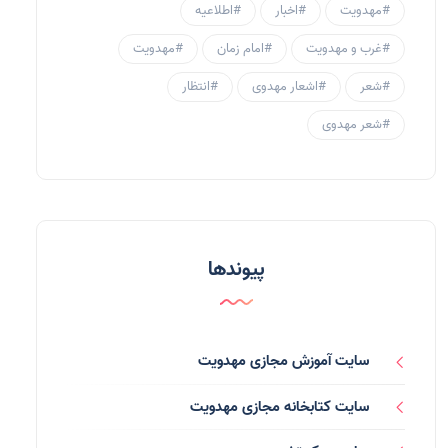
#مهدویت
#اخبار
#اطلاعیه
سبک زندگی مهدوی
(30)
#غرب و مهدویت
#امام زمان
#مهدویت
منتظران
(25)
#شعر
#اشعار مهدوی
#انتظار
زنان و مهدویت
(41)
#شعر مهدوی
مهدی یاوران
(20)
مدعیان دروغین
(36)
تایپوگرافی
(11)
پیوندها
پاورپوینت
(3)
فرق انحرافی
(34)
سایت آموزش مجازی مهدویت
رسانه ها
(27)
سایت کتابخانه مجازی مهدویت
بازی ها
(1)