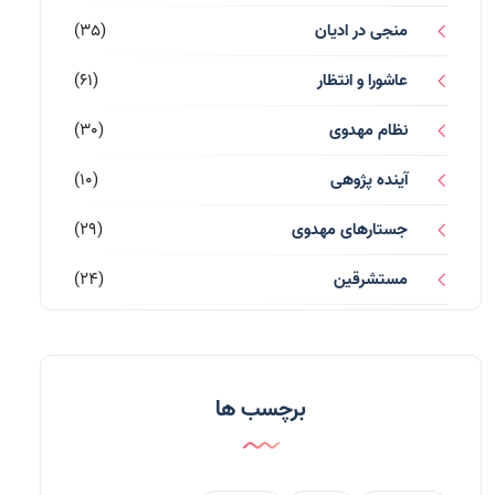
منجی در ادیان
(35)
عاشورا و انتظار
(61)
نظام مهدوی
(30)
آینده پژوهی
(10)
جستارهای مهدوی
(29)
مستشرقین
(24)
قرآن کریم
(77)
احادیث و روایات
(53)
برچسب ها
احادیث مهدوی
(3)
جامعه مهدوی
(58)