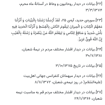
[22].بیانات در دیدار روحانیون و وعاظ در آستانۀ ماه محرم،
۳/۳/۱۳۷۴
[23].سوره‌ی حدید، آیه‌ی ۲۵، لَقَدْ أَرْسَلْنا رُسُلَنا بِالْبَیِّناتِ وَ أَنْزَلْنا
مَعَهُمُ الْکِتابَ وَ الْمِیزانَ لِیَقُومَ النّاسُ بِالْقِسْطِ وَ أَنْزَلْنَا الْحَدِیدَ فِیهِ
بَأْسٌ شَدِیدٌ وَ مَنافِعُ لِلنّاسِ وَ لِیَعْلَمَ اللّهُ مَنْ یَنْصُرُهُ وَ رُسُلَهُ بِالْغَیْبِ
إِنَّ اللّهَ قَوِیٌّ عَزِیزٌ.
[24].بیانات در دیدار اقشار مختلف مردم در نیمۀ شعبان،
۳۰/۷/۱۳۸۱
[25].بیانات در تاریخ ۳/۱۰/۱۳۷۵
[26].بیانات در دیدار میهمانان کنفرانس جهانى اهل‌بیت
(علیه‌‌السّلام( در روز نیمه‌ی شعبان، ۸/۱۱/۱۳۷۲
[27].بیانات در دیدار اقشار مختلف مردم قم به مناسبت نیمه
شعبان، ۲۴/۱/۱۳۶۶