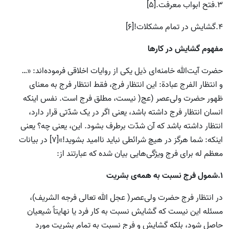
3.فتح ابواب معرفت.[5]
4.گشایش در تمام مشکلات![6]
مفهوم گشایش در کارها
حضرت آیت‌الله خامنه‌ای ذیل یکی از روایات اخلاقی فرموده‌­اند: «…
و انتظار الفرج عبادة: این انتظار فرج، فقط انتظار فرج به معنای
ظهور حضرت ولی‌عصر (عج( نیست، مطلق فرج است. نفس اینکه
انسان انتظار فرج داشته باشد، یعنی اگر در یک شدّتی قرار دارد،
انتظار داشته باشد که آن شدّت برطرف بشود. این، یعنی چه؟ یعنی
اینکه: شما هرگز در هیچ شرائطی نباید ناامید بشوید!»[7] در بیانات
معظم له برای فرج ویژگی‌هایی بیان شده که عبارتند از:
1.شمول فرج نسبت به همه‌ی بشریت
در انتظار فرج حضرت ولی‌عصر( عجل الله تعالی فرجه الشریف)،
مسئله این نیست که گشایش نسبت به کار فرد یا نهایتاً شیعیان
حاصل شود، بلکه گشایش و فرج نسبت به تمام بشریت مورد