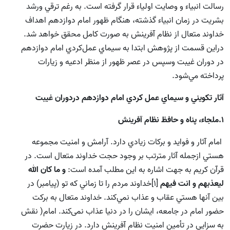
رسالت انبياء و وصايت اولياء قرار گرفته است. به رغم ترقي ورشد
بشريت در زمان انبياء گذشته، هنگام ظهور امام دوازدهم اهداف
خداوند متعال از نظام آفرينش به صورت کامل محقق خواهد شد.
دراين قسمت از پژوهش ابتدا به سيماي عمل‌کردي امام دوازدهم
در دوران غيبت وسپس در عصر ظهور از منظر ادعيه و زيارات
پرداخته مي‌شود.
آثار تکويني و سيماي عمل كردي امام دوازدهم دردوران غيبت
1.ملجاء، پناه و حافظ نظام آفرينش
امام آثار و فوايد و بركات زيادي دارد. آرامش و امنيت مجموعه
هستي ازجمله آثار مترتب بر وجود حجت خداوند متعال است. در
قرآن کريم به جهت اشاره به اين مطلب آمده است:
و ما كان الله
ليعذبهم و انت فيهم
[1]خداوند مردم را تا زماني كه تو (پيامبر) در
بين آنها هستي عقاب و عذاب نمي‌كند. خداوند متعال به برکت
حضور امام در جامعه، ایشان را در دنیا عذاب نمی‌کند. امام( نقش
به سزايي در تأمين امنيت نظام آفرينش دارد. در زيارت حضرت