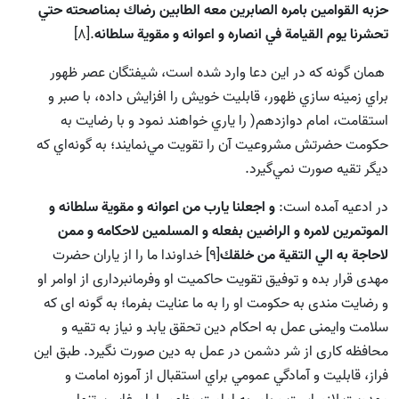
حزبه القوامين بامره الصابرين معه الطابين رضاك بمناصحته حتي
تحشرنا يوم القيامة في انصاره و اعوانه و مقوية سلطانه
.[8]
همان گونه كه در اين دعا وارد شده است، شيفتگان عصر ظهور
براي زمينه سازي ظهور، قابليت خويش را افزايش داده، با صبر و
استقامت، امام دوازدهم( را ياري خواهند نمود و با رضايت به
حكومت حضرتش مشروعيت آن را تقويت مي‌نمايند؛ به گونه‌اي كه
ديگر تقيه صورت نمي‌گيرد.
در ادعيه آمده است:
و اجعلنا يارب من اعوانه و مقوية سلطانه و
الموتمرين لامره و الراضين بفعله و المسلمين لاحكامه و ممن
لاحاجة به الي التقية من خلقك
[9] خداوندا ما را از یاران حضرت
مهدی قرار بده و توفیق تقویت حاکمیت او وفرمانبرداری از اوامر او
و رضایت مندی به حکومت او را به ما عنایت بفرما؛ به گونه ای که
سلامت وایمنی عمل به احکام دین تحقق یابد و نیاز به تقیه و
محافظه کاری از شر دشمن در عمل به دین صورت نگیرد. طبق اين
فراز، قابليت و آمادگي عمومي براي استقبال از آموزه امامت و