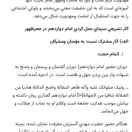
مهدويت لازم است و باور به امامت وظهور امام غايب، تنها
آموزه‌اي است که به اين حقيقت معني مي‌بخشد و بلوغي اجتماعي
را به جهت استقبال از امامت ومهدويت شکل مي‌دهد.
آثار تشريعي سيماي عمل کردي امام دوازدهم در عصرظهور
الف) آثار مشترک نسبت به مؤمنان ومشرکان
اتمام حجت
دوران حضور امام دوازدهم( دوران گفتمان و پرسمان و پاسخ به
شبهات واز بين بردن جهل و ظلمت است. در ادعيه آمده است:
… وليک صلواتک عليه وآله ظاهر المقالة واضح الدلالة هاديا من
الضلالة شافيا من الجهالة[10] امام دوازدهم گفتاری روان داشته و
بیانش موجب هدایت جامعه است وکلام او به نجات از ضلالت و
جهل می‌انجامد.
هنگام حضور حضرت مهدي گسترش معرفت نمايان شده، زمينه