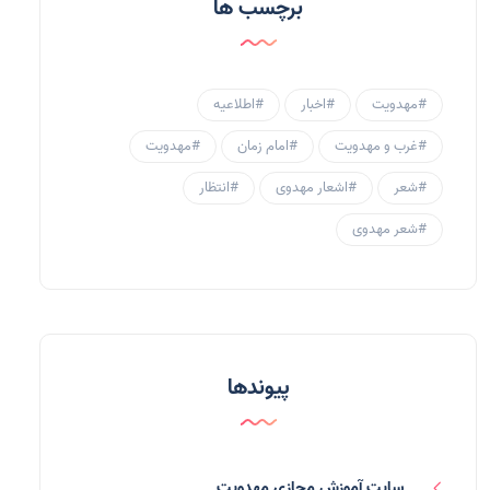
برچسب ها
احادیث مهدوی
(3)
جامعه مهدوی
(58)
#مهدویت
#اخبار
#اطلاعیه
سبک زندگی مهدوی
(30)
#غرب و مهدویت
#امام زمان
#مهدویت
منتظران
(25)
#شعر
#اشعار مهدوی
#انتظار
زنان و مهدویت
(41)
#شعر مهدوی
مهدی یاوران
(20)
مدعیان دروغین
(36)
تایپوگرافی
(11)
پیوندها
پاورپوینت
(3)
فرق انحرافی
(34)
سایت آموزش مجازی مهدویت