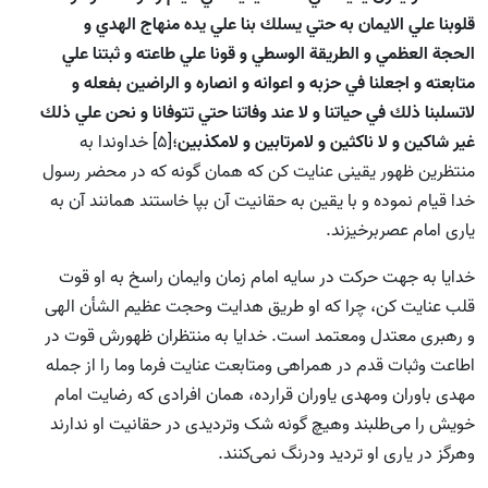
قلوبنا علي الايمان به حتي يسلك بنا علي يده منهاج الهدي و
الحجة العظمي و الطريقة الوسطي و قونا علي طاعته و ثبتنا علي
متابعته و اجعلنا في حزبه و اعوانه و انصاره و الراضين بفعله و
لاتسلبنا ذلك في حياتنا و لا عند وفاتنا حتي تتوفانا و نحن علي ذلك
غير شاكين و لا ناكثين و لامرتابين و لامكذبين
؛[5] خداوندا به
منتظرین ظهور یقینی عنایت کن که همان گونه که در محضر رسول
خدا قیام نموده و با یقین به حقانیت آن بپا خاستند همانند آن به
یاری امام عصربرخیزند.
خدایا به جهت حرکت در سایه امام زمان وایمان راسخ به او قوت
قلب عنایت کن، چرا که او طریق هدایت وحجت عظیم الشأن الهی
و رهبری معتدل ومعتمد است. خدایا به منتظران ظهورش قوت در
اطاعت وثبات قدم در همراهی ومتابعت عنایت فرما وما را از جمله
مهدی باوران ومهدی یاوران قرارده، همان افرادی که رضایت امام
خویش را می‌طلبند وهیچ گونه شک وتردیدی در حقانیت او ندارند
وهرگز در یاری او تردید ودرنگ نمی‌کنند.