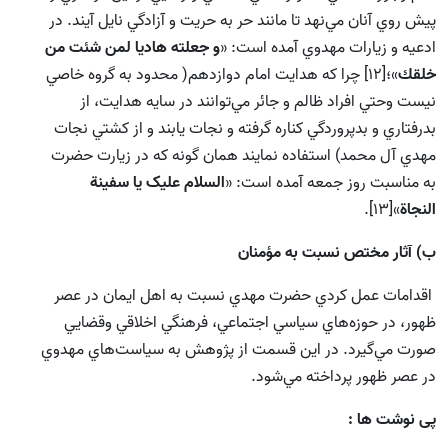
پيش روي آنان مي‌‌نهد تا مانند حر به حريت و آزادگي نايل آيند. در
ادعيه و زيارات مهدوي آمده است: «
و جعلته هاديا لمن شئت من
خلقك
»؛[12] چرا که هدايت امام دوازدهم( محدود به گروه خاصي
نيست وحتي افراد ظالم و جائر مي‌توانند در سايه هدايت، از
بدرفتاري و بدپروردگي كناره گرفته و نجات يابند و از کشتي نجات
مهدي آل محمد) استفاده نمايند همان گونه که در زيارت حضرت
به مناسبت روز جمعه آمده است: «
السلام عليک يا سفينة
النجاة
»[13].
ب) آثار مختص نسبت به مؤمنان
اقدامات عمل کردي حضرت مهدي نسبت به اهل ايمان در عصر
ظهور، در حوزه‌هاي سياسي اجتماعي، فرهنگي اخلاقي وقضايي
صورت مي‌گيرد. در اين قسمت از پژوهش به سياست‌هاي مهدوي
در عصر ظهور پرداخته مي‌شود.
پی نوشت ها :