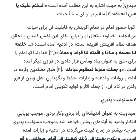
مهدي( به جهت اشاره به اين مطلب آمده است «
السلام عليک يا
عين الحياة
»؛[2] سلام بر تو ای منشأ حیات.
گویا حضور امام در نظام آفرینش به قابلیت آن برای حیات
می‌انجامد. خداوند متعال او را براي ايفاي اين نقش كليدي و تحقق
هدف نظام آفرينش آفريده است؛ در ادعيه آمده است:
«… خلقته
لنا عصمة و ملاذا و اقمته لنا قواما و معاذا
»؛[3] خداوندا تو امام را
برای خلق به عنوان پناه ومأمن قرار دادی.در فرازي ديگر آمده
است: «
و جعلته مفزعا لمظلوم عبادك
».[4] طبق مضامين وارده در
آيات و روايات و ادعيه و زيارات، حفظ و نگهداري اهل زمين از فرو
رفتن در کام آن، از جمله آثار و فوايد تكويني امام است.
2.
مسئوليت پذيري
مهدويت به عنوان انديشه‌اي راه بردي وکار بردي، موجب پويايي
انتظار واميد به آينده‌اي روشن خواهد شد وموجب مسؤليت پذيري
هر چه بيشتر در زمان غيبت مي‌گردد؛ در ادعيه و زيارات آمده
است:
…
و يكون يقيننا في ذلك كيقيننا في قيام رسولك… و قو