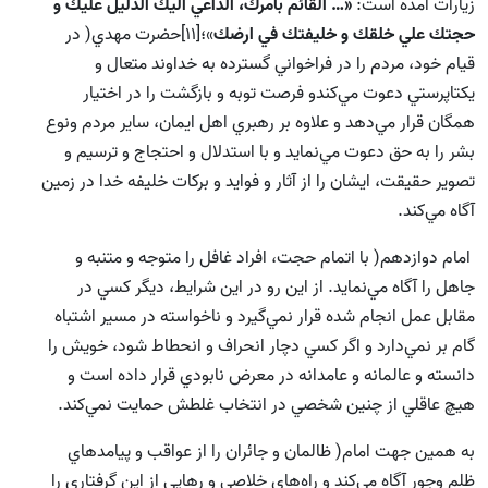
زيارات آمده است:
«… القائم بامرك، الداعي اليك الدليل عليك و
حجتك علي خلقك و خليفتك في ارضك
»؛[11]حضرت مهدي( در
قيام خود، مردم را در فراخواني گسترده به خداوند متعال و
يكتاپرستي دعوت مي‌كندو فرصت توبه و بازگشت را در اختيار
همگان قرار مي‌دهد و علاوه بر رهبري اهل ايمان، ساير مردم ونوع
بشر را به حق دعوت مي‌نمايد و با استدلال و احتجاج و ترسيم و
تصوير حقيقت، ايشان را از آثار و فوايد و برکات خليفه خدا در زمين
آگاه مي‌کند.
امام دوازدهم( با اتمام حجت، افراد غافل را متوجه و متنبه و
جاهل را آگاه مي‌نمايد. از اين رو در اين شرايط، ديگر كسي در
مقابل عمل انجام شده قرار نمي‌گيرد و ناخواسته در مسير اشتباه
گام بر نمي‌دارد و اگر كسي دچار انحراف و انحطاط شود، خويش را
دانسته و عالمانه و عامدانه در معرض نابودي قرار داده است و
هيچ عاقلي از چنين شخصي در انتخاب غلطش حمايت نمي‌كند.
به همين جهت امام( ظالمان و جائران را از عواقب و پيامدهاي
ظلم وجور آگاه مي‌كند و راه‌هاي خلاصي و رهايي از اين گرفتاري را