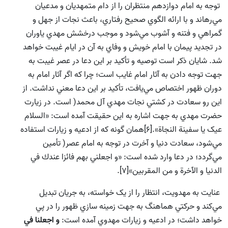
توجه به امام دوازدهم منتظران را از دام متمهديان و مدعيان
مي‌رهاند و با ارائه الگوي صحيح رفتاري، باعث نجات از جهل و
گمراهي و فتنه و آشوب مي‌شود و موجب درخشش مهدي ياوران
در تجديد پيمان با امام خويش و وفاي به آن در ايام غيبت خواهد
شد. شايان ذکر است توصيه و تأکيد بر اين دعا در عصر غيبت به
جهت توجه دادن به آثار امام غايب است؛ چرا که اگر آثار امام به
دوران ظهور اختصاص مي‌يافت، تأکيد بر اين دعا معني نداشت. از
اين رو سعادت در كشتي نجات مهدي آل محمد( است. در زيارت
حضرت مهدي به جهت اشاره به اين حقيقت آمده است: «السلام
عيک يا سفينة النجاة».[6]همان گونه كه از ادعيه و زيارات استفاده
مي‌شود، سعادت دنيا و آخرت در توجه به امام عصر( تأمين
مي‌گردد؛ در دعا وارد شده است: «و اجعلني بهم فائزا عندك في
الدنيا و الآخرة و من المقربين»[7].
عنايت به مهدويت، انتظار را از يک خواسته، به جريان تبديل
‌مي‌کند و حرکتي هماهنگ به جهت زمينه سازي ظهور را در پي
خواهد داشت؛ در ادعيه و زيارات مهدوي آمده است:
و اجعلنا في