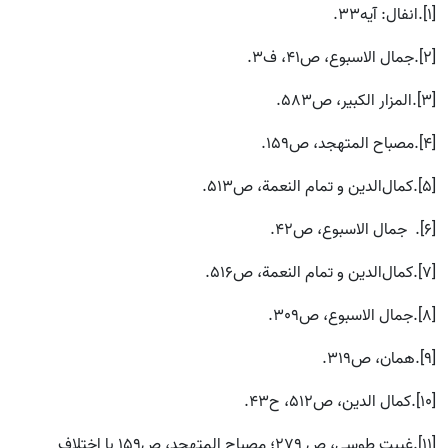
[1].انفال: آيه33.
[2].جمال الاسبوع، ص41، ف3.
[3].المزار الكبير، ص583.
[4].مصباح المتهجد، ص159.
[5].كمال‌‌الدين و تمام النعمة، ص513.
[6]. جمال الاسبوع، ص42.
[7].كمال‌‌الدين و تمام النعمة، ص516.
[8].جمال الاسبوع، ص309.
[9].همان، ص319.
[10].کمال الدين، ص512، ح43.
[11].غيبت طوسي، ص 279؛ مصباح المتهجد، ص159 با اختلاف