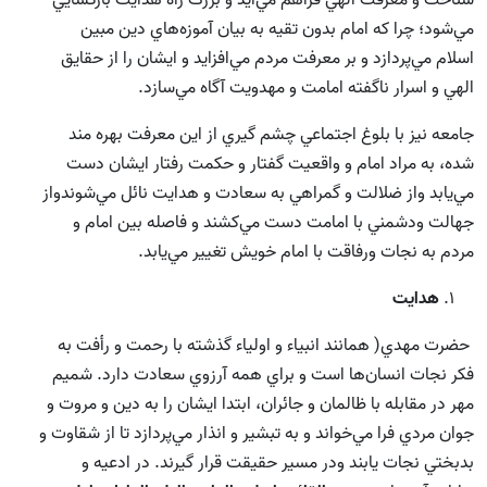
شناخت و معرفت الهي فراهم مي‌آيد و بزرگ راه هدايت بازگشايي
مي‌شود؛ چرا که امام بدون تقيه به بيان آموزه‌هاي دين مبين
اسلام مي‌پردازد و بر معرفت مردم مي‌افزايد و ايشان را از حقايق
الهي و اسرار ناگفته امامت و مهدويت آگاه مي‌سازد.
جامعه نيز با بلوغ اجتماعي چشم گيري از اين معرفت بهره مند
شده، به مراد امام و واقعيت گفتار و حکمت رفتار ايشان دست
مي‌يابد واز ضلالت و گمراهي به سعادت و هدايت نائل مي‌شوندواز
جهالت ودشمني با امامت دست مي‌کشند و فاصله بين امام و
مردم به نجات ورفاقت با امام خويش تغيير مي‌يابد.
هدايت
حضرت مهدي( همانند انبياء و اولياء گذشته با رحمت و رأفت به
فكر نجات انسان‌ها است و براي همه آرزوي سعادت دارد. شميم
مهر در مقابله با ظالمان و جائران، ابتدا ايشان را به دين و مروت و
جوان مردي فرا مي‌خواند و به تبشير و انذار مي‌‌پردازد تا از شقاوت و
بدبختي نجات يابند ودر مسير حقيقت قرار گيرند. در ادعيه و