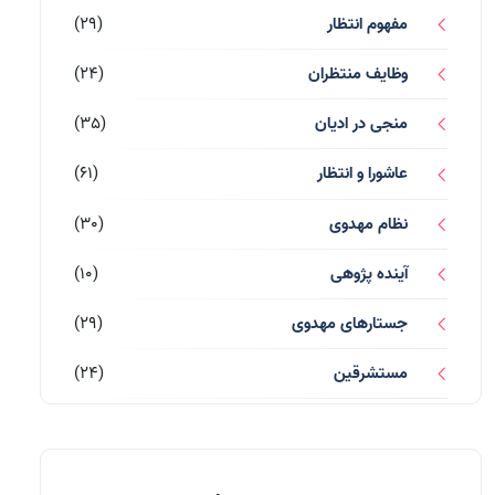
مفهوم انتظار
(29)
وظایف منتظران
(24)
منجی در ادیان
(35)
عاشورا و انتظار
(61)
نظام مهدوی
(30)
آینده پژوهی
(10)
جستارهای مهدوی
(29)
مستشرقین
(24)
قرآن کریم
(77)
احادیث و روایات
(53)