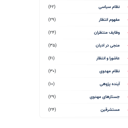
نظام سیاسی
(62)
مفهوم انتظار
(29)
وظایف منتظران
(24)
منجی در ادیان
(35)
عاشورا و انتظار
(61)
نظام مهدوی
(30)
آینده پژوهی
(10)
جستارهای مهدوی
(29)
مستشرقین
(24)
قرآن کریم
(77)