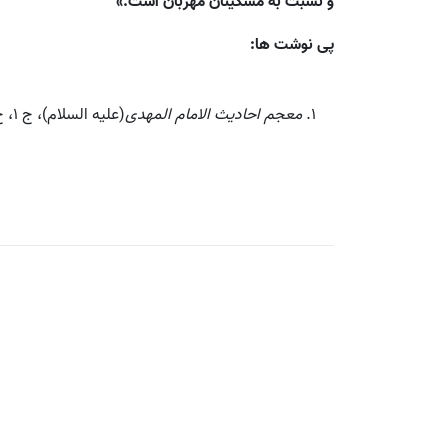
و نسبت به مسكينان مهربان است.»
پی نوشت ها:
معجم احاديث الامام المهدى
(عليه السلام)، ج 1، ح 152، ص 246.