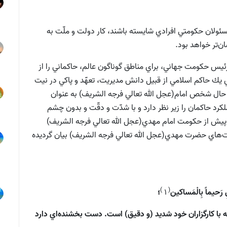
سئولان حكومتي افرادي شايسته باشند، كار دولت و ملّت به
‌تر خواهد بود.
يس حكومت جهاني، براي مناطق گوناگون عالم، حاكماني را از
هاي يك حاكم اسلامي از قبيل دانش مديريت، تعهّد و پاكي در نيت
 حال شخص امام(عجل الله تعالي فرجه الشريف) به عنوان
كرد حاكمان را زير نظر دارد و با شدّت و دقّت و بدون چشم
ه پيش از حكومت امام مهدي(عجل الله تعالي فرجه الشريف)
مت‌هاي حضرت مهدي(عجل الله تعالي فرجه الشريف) بيان گرديده
)
(
لِ رَحيماً بِالْمَساكين
1
؛
با كارگزاران خود شديد (و دقيق) است. دست بخشنده‌اي دارد