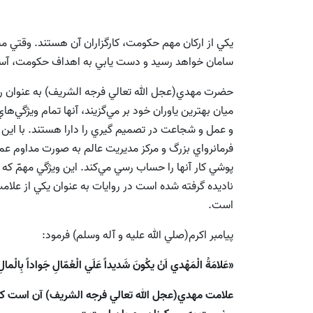
يكي از اركان مهم حكومت، كارگزاران آن هستند. وقتي م
سامان خواهد رسيد و دست يابي به اهداف حكومت، آسان
حضرت مهدي(عجل الله تعالي فرجه الشريف) به عنوان رئ
ميان بهترين ياوران خود بر مي‌گزيند، آنها تمام ويژگي‌
و عمل و شجاعت در تصميم گيري را دارا هستند. با اين
فرمانرواي بزرگ و مركز مديريت عالم به صورت مداوم عمل
پوشي كار آنها را حساب رسي مي‌كند. اين ويژگي مهمّ ك
ناديده گرفته شده است در روايات به عنوان يكي از علا
است.
پيامبر اكرم(صلي الله عليه و آله وسلم) فرمود:
«عَلامَةُ الْمَهْدي اَنْ يكُونَ شَديداً عَلَي الْعُمّالِ جَواداً بِالْما
علامت مهدي(عجل الله تعالي فرجه الشريف) آن است كه 