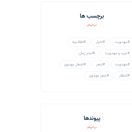
احادیث و روایات
(53)
برچسب ها
احادیث مهدوی
(3)
جامعه مهدوی
(58)
#مهدویت
#اخبار
#اطلاعیه
سبک زندگی مهدوی
(30)
#غرب و مهدویت
#امام زمان
منتظران
(25)
#مهدویت
#شعر
#اشعار مهدوی
زنان و مهدویت
(41)
#انتظار
#شعر مهدوی
مهدی یاوران
(20)
مدعیان دروغین
(36)
تایپوگرافی
(11)
پیوندها
پاورپوینت
(3)