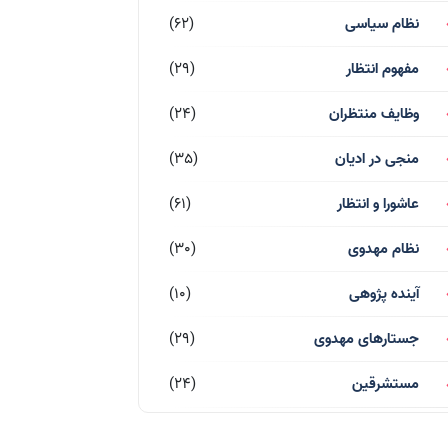
نظام سیاسی
(62)
مفهوم انتظار
(29)
وظایف منتظران
(24)
منجی در ادیان
(35)
عاشورا و انتظار
(61)
نظام مهدوی
(30)
آینده پژوهی
(10)
جستارهای مهدوی
(29)
مستشرقین
(24)
قرآن کریم
(77)