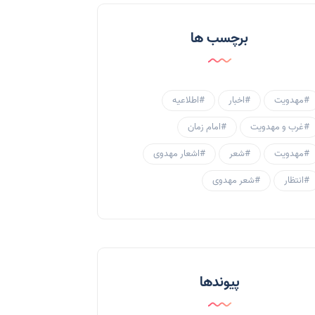
احادیث و روایات
(53)
برچسب ها
احادیث مهدوی
(3)
جامعه مهدوی
(58)
#مهدویت
#اخبار
#اطلاعیه
سبک زندگی مهدوی
(30)
#غرب و مهدویت
#امام زمان
منتظران
(25)
#مهدویت
#شعر
#اشعار مهدوی
زنان و مهدویت
(41)
#انتظار
#شعر مهدوی
مهدی یاوران
(20)
مدعیان دروغین
(36)
تایپوگرافی
(11)
پیوندها
پاورپوینت
(3)